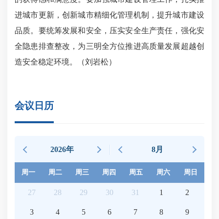
进城市更新，创新城市精细化管理机制，提升城市建设
品质。要统筹发展和安全，压实安全生产责任，强化安
全隐患排查整改，为三明全方位推进高质量发展超越创
造安全稳定环境。（刘岩松）
会议日历
2026年
8月
周一
周二
周三
周四
周五
周六
周日
27
28
29
30
31
1
2
3
4
5
6
7
8
9