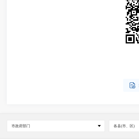

市政府部门
各县(市、区)