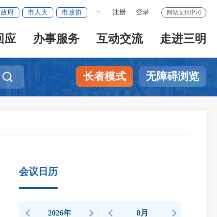
注册
登录
省政府
市人大
市政协
网站支持IPv6
繁體版
回应
办事服务
互动交流
走进三明
长者模式
无障碍浏览

会议日历
2026年
8月