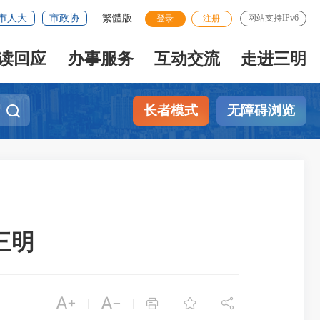
市人大
市政协
繁體版
网站支持IPv6
登录
注册
读回应
办事服务
互动交流
走进三明
长者模式
无障碍浏览
三明





|
|
|
|