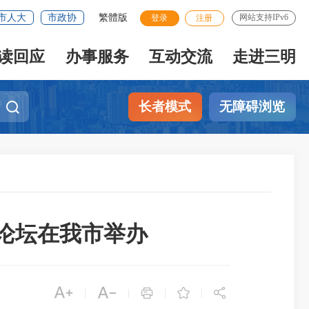
市人大
市政协
繁體版
网站支持IPv6
登录
注册
读回应
办事服务
互动交流
走进三明
长者模式
无障碍浏览
论坛在我市举办





|
|
|
|