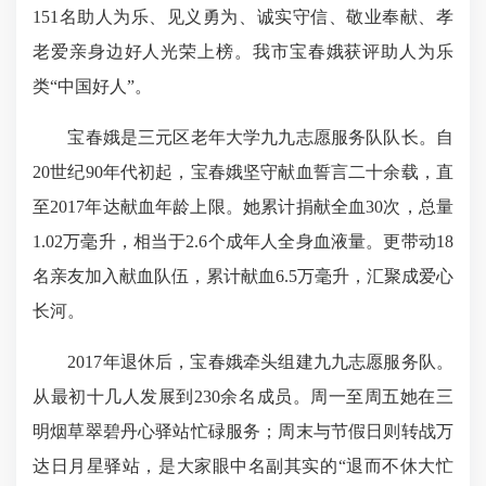
151名助人为乐、见义勇为、诚实守信、敬业奉献、孝
老爱亲身边好人光荣上榜。我市宝春娥获评助人为乐
类“中国好人”。
宝春娥是三元区老年大学九九志愿服务队队长。自
20世纪90年代初起，宝春娥坚守献血誓言二十余载，直
至2017年达献血年龄上限。她累计捐献全血30次，总量
1.02万毫升，相当于2.6个成年人全身血液量。更带动18
名亲友加入献血队伍，累计献血6.5万毫升，汇聚成爱心
长河。
2017年退休后，宝春娥牵头组建九九志愿服务队。
从最初十几人发展到230余名成员。周一至周五她在三
明
烟草翠碧丹心
驿站忙碌服务；周末与节假日则转战万
达日月星驿站，是大家眼中名副其实的“退而不休大忙