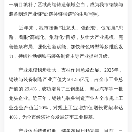
一项目填补了区域高端铸造领域空白，成为我市钢铁与
装备制造产业链“延链补链强链”的生动写照。
近年来，我市按照“壮龙头、强配套、促拓展”思
路，着眼“高端化、集群化”目标，从壮大产业规模、完
善链条布局、强化创新赋能、加快绿色转型等多维度发
力，持续推动钢铁与装备制造主导产业提档升级。
产业规模稳步壮大，支柱作用愈发凸显。2025年，
钢铁与装备制造产业产值为501.55亿元，占全市工业总
产值的 29.4%，成功培育了三钢集团、海西汽车等一批
龙头企业。近三年，钢铁与装备制造产业占全市规上工
业企业产值近20%，对规上工业增加值增长贡献率达
40%，为全市经济社会发展筑牢工业根基。
产业体系特色鲜明，链条布局日趋完善。目前，已