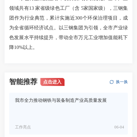
领域共有13 家省级绿色工厂（含 5家国家级），三钢集
团作为行业典范，累计实施近300个环保治理项目，成
为全省循环经济试点。以三钢集团为引领，全市产业绿
色发展水平持续提升，带动全市万元工业增加值能耗下
降10%以上。
智能推荐
点击进入
换一换
我市全力推动钢铁与装备制造产业高质量发展
工作亮点
06-04