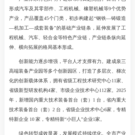
形成汽车及其零部件、工程机械、橡塑机械等9个优势
产业，产品覆盖45个门类，初步构建起“钢铁—铸锻造
—机加工—成套装备”的基础产业链条，延伸发展了工
程机械、汽车、轻合金等特色产业链，产业链条纵向延
伸、横向拓展的格局基本形成。
创新能力逐步增强，平台人才支撑有力。建成泉三
高端装备产业园等多个创新园区，打造了多层次、梯次
化的创新载体体系，拥有省级工程技术研究中心11家、
省级新型研发机构4家、市级企业技术中心112家。2025
年，新增国内重大技术装备首台（套）1 台，省内重大
技术装备首台（套）2 台，省级企业技术中心6家，专精
特新企业 10 家，专精特新“小巨人”企业1家。
绿色转型成效显著，发展模式持续优化。全市产业