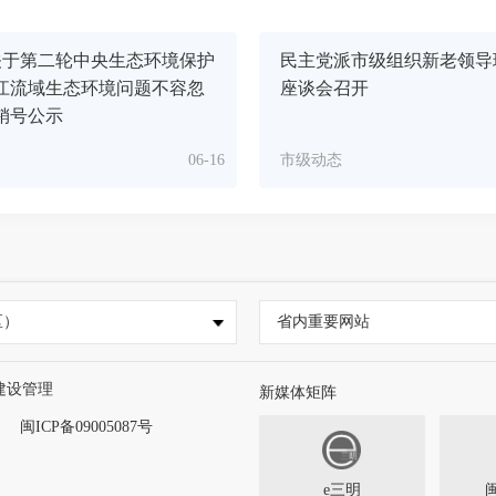
关于第二轮中央生态环境保护
民主党派市级组织新老领导
江流域生态环境问题不容忽
座谈会召开
销号公示
06-16
市级动态
区）
省内重要网站
建设管理
新媒体矩阵
闽ICP备09005087号
e三明