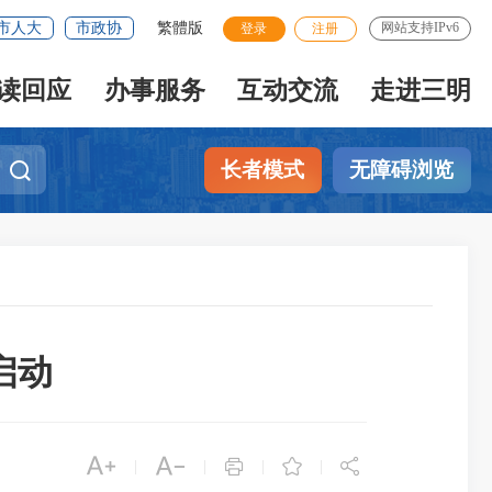
市人大
市政协
繁體版
网站支持IPv6
登录
注册
读回应
办事服务
互动交流
走进三明
长者模式
无障碍浏览
启动





|
|
|
|