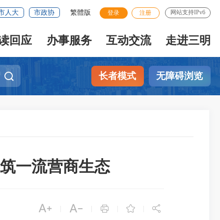
市人大
市政协
繁體版
网站支持IPv6
登录
注册
读回应
办事服务
互动交流
走进三明
长者模式
无障碍浏览
共筑一流营商生态





|
|
|
|