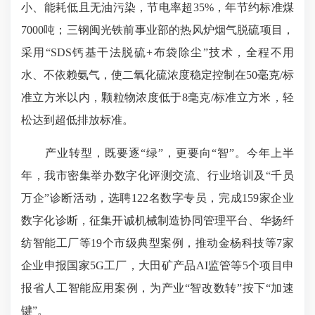
小、能耗低且无油污染，节电率超35%，年节约标准煤
7000吨；三钢闽光铁前事业部的热风炉烟气脱硫项目，
采用“SDS钙基干法脱硫+布袋除尘”技术，全程不用
水、不依赖氨气，使二氧化硫浓度稳定控制在50毫克/标
准立方米以内，颗粒物浓度低于8毫克/标准立方米，轻
松达到超低排放标准。
产业转型，既要逐“绿”，更要向“智”。今年上半
年，我市密集举办数字化评测交流、行业培训及“千员
万企”诊断活动，选聘122名数字专员，完成159家企业
数字化诊断，征集开诚机械制造协同管理平台、华扬纤
纺智能工厂等19个市级典型案例，推动金杨科技等7家
企业申报国家5G工厂，大田矿产品AI监管等5个项目申
报省人工智能应用案例，为产业“智改数转”按下“加速
键”。