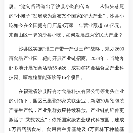
厦。”这句俗语道出了沙县小吃的传奇——从街头巷尾
的“小摊子”发展成为遍布79个国家的“大产业”，沙县小
吃如今在全国拥有门店超9万家，年营业额超550亿元。
来自山区一隅的沙县小吃，如何发展成为富民大产业？
沙县区实施“强二产带一产促三产”战略，规划2600
亩食品产业园，靶向开展产业链招商。2024年，当地奔
赴多地开展招商活动55场次，成功签约金福食品产业科
技园、嘻粒粒智能茶饮等16个项目。
在福建省沙县醉有才食品科技有限公司等龙头企业
的引领下，园区已集聚26家关联企业，新增30条预包装
产品生产线，产业集群效应持续释放。产业链的延伸更
激活了“乘数效应”：依托国家级农业现代科技园，建成
6万亩药膳食材、食用菌种养基地及3万亩林下种植基