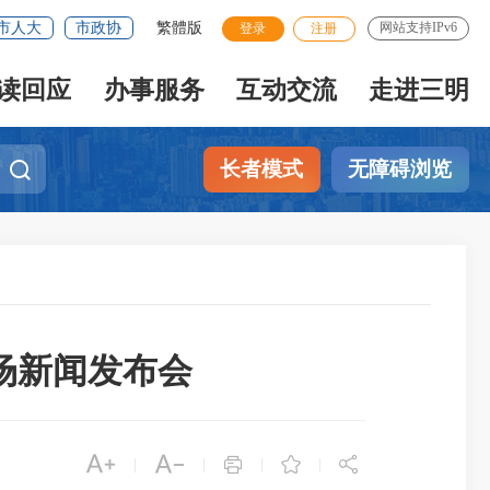
市人大
市政协
繁體版
网站支持IPv6
登录
注册
读回应
办事服务
互动交流
走进三明
长者模式
无障碍浏览
场新闻发布会





|
|
|
|