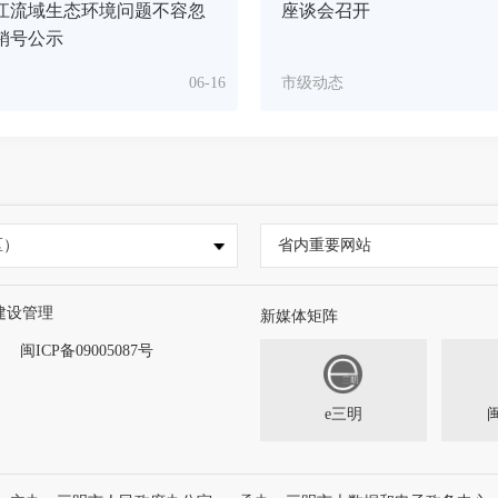
江流域生态环境问题不容忽
座谈会召开
销号公示
06-16
市级动态
区）
省内重要网站
建设管理
新媒体矩阵
闽ICP备09005087号
e三明