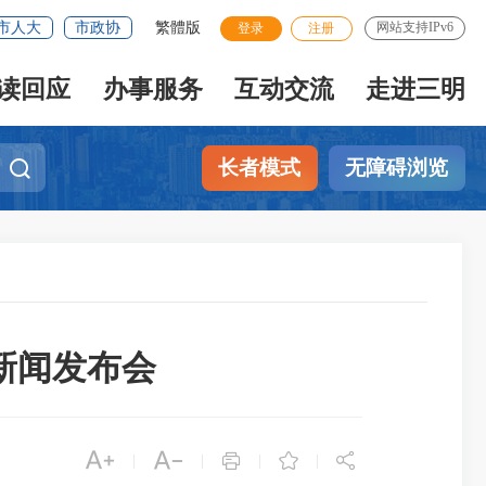
市人大
市政协
繁體版
网站支持IPv6
登录
注册
读回应
办事服务
互动交流
走进三明
长者模式
无障碍浏览
新闻发布会





|
|
|
|