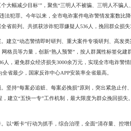
三个大幅减少目标’”，聚焦“三明人不被骗、三明人不骗人
法犯罪。今年以来，全市电诈案件电诈警情发案数比降35.
案居全省前列。共抓获涉诈犯罪嫌疑人536人，挽回群众损失
。建立“动态警情即时研判、重大案件专项研判、高发类案
、网格员等力量，创新“熟人预警”，按人群属性标签化建群
86人，避免群众经济损失3000余万元，实现全市电诈警情同
为全省最少，国家反诈中心APP安装率全省最高。
损。坚持“每案必追赃、每案必挽损”原则，突出紧急止付
程，建立“五快一专”工作机制，最大限度为群众挽回损失
。以“断卡”行动为抓手，综合治理，全面“清存量、控增