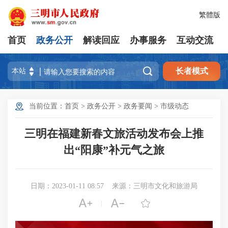
繁體版
首页
政务公开
解读回应
办事服务
互动交流

长者模式
当前位置：
首页
>
政务公开
>
政务要闻
>
市级动态
三明在福建新春文旅活动发布会上推
出“阳康”补元气之旅
日期：2023-01-11 08:57
来源：三明市文化和旅游局



|