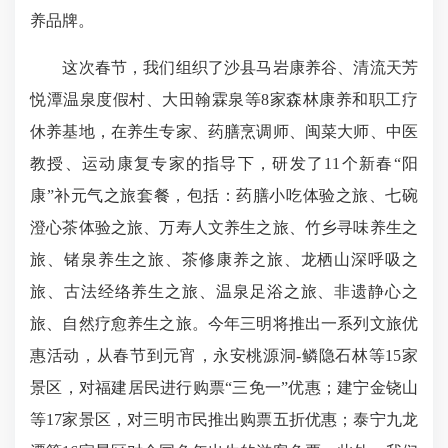
养品牌。
这次春节，我们组织了沙县马岩康养谷、清流天芳
悦潭温泉度假村、大田翰霖泉等8家森林康养和职工疗
休养基地，在养生专家、药膳烹调师、闽菜大师、中医
教授、运动康复专家的指导下，研发了11个新春“阳
康”补元气之旅套餐，包括：药膳小吃体验之旅、七碗
澄心茶体验之旅、万寿人文养生之旅、竹乡寻味养生之
旅、锗泉养生之旅、茶修康养之旅、龙栖山深呼吸之
旅、古法经络养生之旅、温泉足浴之旅、非遗静心之
旅、自然疗愈养生之旅。今年三明将推出一系列文旅优
惠活动，从春节到元宵，永安桃源洞-鳞隐石林等15家
景区，对福建居民进行购票“三免一”优惠；建宁金铙山
等17家景区，对三明市民推出购票五折优惠；泰宁九龙