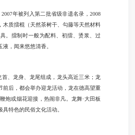
7年被列入第二批省级非遗名录，2008
钵，木质擂棍（天然茶树干、勾藤等天然材料
器具。擂制时一般为配料、初擂、烫浆、过
玉液，闻来悠悠清香。
首、龙身、龙尾组成，龙头高近三米；龙
节前后，都会举办迎龙活动，龙在德高望重
鞭炮或烟花迎接，热闹非凡。龙舞·大田板
极具特色的民俗文化活动。