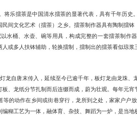
乐擂茶是中国清水擂茶的显著代表，具有千年历史。200
授予中国民间文化艺术（擂茶）之乡。擂茶制作器具有陶制擂
另配以水桶、水壶、碗等用具，构成完整的一套擂茶制作
两人或多人扶钵辅助，轮换擂制，擂制出的擂茶看似琼浆
灯龙自唐末传入，延续至今已逾千年，板灯龙由龙珠、龙
灯板、龙纸分节扎制而后连缀而成，蔚为壮观。每年元宵
、摇等的动作在乡间或街巷穿行，龙所到之处，家家户户放
制编糊工艺为一体，融体育、杂技、舞蹈为一炉，是当地