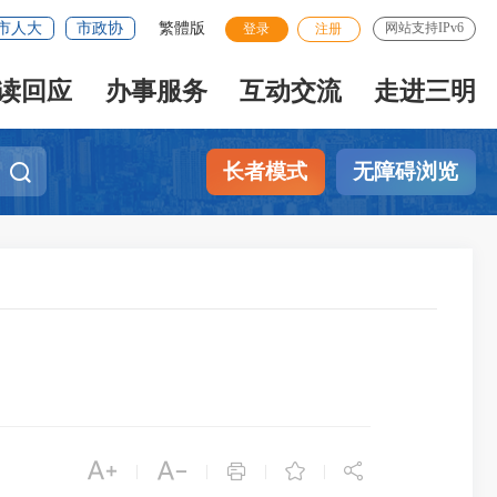
市人大
市政协
繁體版
网站支持IPv6
登录
注册
读回应
办事服务
互动交流
走进三明
长者模式
无障碍浏览





|
|
|
|