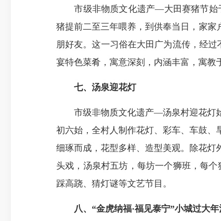
市级非物质文化遗产—大田赛猪节始于
猪提前二至三年喂养，到供奉当日，家家
朋好友。这一习俗在大田广为流传，经过不
宴特色菜肴，寓意深刻，内涵丰富，寓教
七、汤泉迎花灯
市级非物质文化遗产—汤泉村迎花灯始于
初六始，全村人制作花灯、彩车、车鼓、
细琢而成，花型多样、造型美观。除花灯
头戏，汤泉村五坊，每坊一个狮班，每个狮
踩高跷、猜灯谜等文艺节目。
八、“金虎纳福·福见泰宁”小城过大年