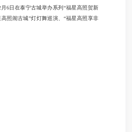
至2月6日在泰宁古城举办系列“福星高照贺新
星高照闹古城”灯灯舞巡演、“福星高照享非