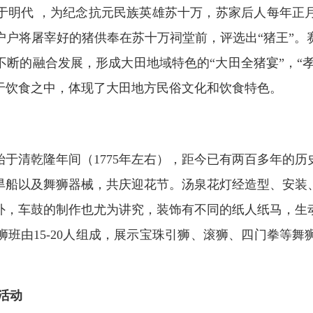
明代 ，为纪念抗元民族英雄苏十万，苏家后人每年正月
户户将屠宰好的猪供奉在苏十万祠堂前，评选出“猪王”。
断的融合发展，形成大田地域特色的“大田全猪宴”，“孝母
于饮食之中，体现了大田地方民俗文化和饮食特色。
清乾隆年间（1775年左右），距今已有两百多年的历
旱船以及舞狮器械，共庆迎花节。汤泉花灯经造型、安装
外，车鼓的制作也尤为讲究，装饰有不同的纸人纸马，生
班由15-20人组成，展示宝珠引狮、滚狮、四门拳等
活动