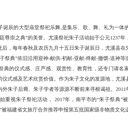
诞辰的大型庙堂祭祀乐舞,是集乐、歌、舞、礼为一体
廷尊崇之典”的美誉。尤溪祭祀朱子活动始于公元1237
此后，每年春秋及农历九月十五日朱子诞辰日，尤溪县在
祭典”依旧沿用迎神-献供-初献-亚献-终献-撤馔-送
祭典的仪式感、庄严感、观赏性、教育性，还专门请名
的仪式感及艺术欣赏价值。作为朱子文化的发源地，尤溪
外朱子后裔、朱子学者等源源不断前来寻根谒祖。2011
重视朱子祭祀活动， 2017年，南平市的“朱子祭典
祭典”被福建省文旅厅合并推荐申报第五批国家级非物质文化