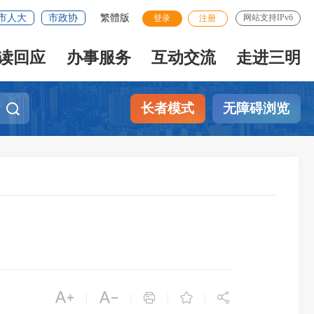
市人大
市政协
繁體版
网站支持IPv6
登录
注册
读回应
办事服务
互动交流
走进三明
长者模式
无障碍浏览





|
|
|
|