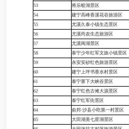
53
将乐蛟湖景区
54
建宁高峰香溪花谷旅游区
55
尤溪久泰小镇生态景区
56
尤溪尚农生态旅游区
57
尤溪闽湖景区
58
泰宁少年红军文旅小镇景区
59
永安安砂红色旅游景区
60
建宁上坪书香水村景区
61
泰宁寨下大峡谷景区
62
泰宁红色古傩大源景区
63
泰宁红军街景区
64
俞邦·沙县小吃第一村景区
65
大田湖美七星湖景区
66
大田张坑古村落旅游景区