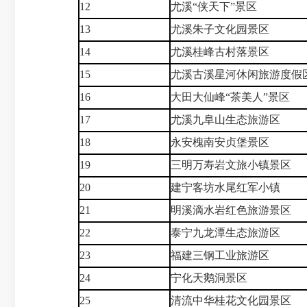
12
尤溪“侠天下”景区
13
尤溪朱子文化园景区
14
尤溪桂峰古村落景区
15
尤溪古溪星河休闲旅游度假
16
大田大仙峰“茶美人”景区
17
尤溪九阜山生态旅游区
18
永安槐南安贞堡景区
19
三明万寿岩文旅小镇景区
20
建宁客坊水尾红军小镇
21
明溪滴水岩红色旅游景区
22
泰宁九龙潭生态旅游区
23
福建三钢工业旅游区
24
宁化天鹅洞景区
25
清流中华桂花文化园景区