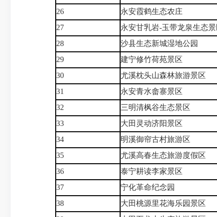
26
永安霞鹤生态农庄
27
永安甘乳岩-玉带龙泉生态景
28
沙县生态新城湿地公园
29
建宁修竹荷苑景区
30
尤溪枕头山森林旅游景区
31
永安青水畲寨景区
32
三明清枫谷生态景区
33
大田灵动济阳景区
34
明溪御帘古村旅游区
35
尤溪高春生态旅游度假区
36
泰宁耕读李家景区
37
宁化革命纪念园
38
大田桃源里花海乐园景区