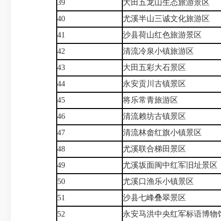
39
大田五龙山生态旅游景区
40
尤溪半山三诚文化旅游区
41
沙县荷山红色旅游景区
42
清流冷泉小镇旅游区
43
大田五彩大石景区
44
永安贡川古镇景区
45
将乐常青旅游区
46
清流赖坊古镇景区
47
清流林畲红旗小镇景区
48
尤溪联合梯田景区
49
尤溪坂面闽中红军旧址景区
50
尤溪口渔乐小镇景区
51
沙县七峰叠翠景区
52
永安马洪中央红军标语博物