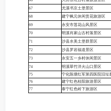
67
尤溪书京土堡景区
68
建宁枫元休闲赏花旅游区
69
永安市莲花山风景区
70
明溪肖家山古村落景区
71
沙县水美土堡群景区
72
沙县罗岩福道景区
73
永安五一乡村休闲景区
74
明溪翠竹洋火山口景区
75
宁化陈塘红军第四医院旧址
76
建宁红色桂阳旅游景区
77
泰宁红色岭下旅游区