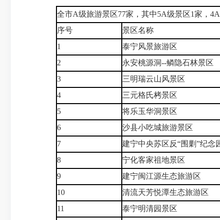
全市A级旅游景区77家，其中5A级景区1家，4A
序号
景区名称
1
泰宁风景旅游区
2
永安桃源洞--鳞隐石林景区
3
三明瑞云山风景区
4
三元格氏栲景区
5
将乐玉华洞景区
6
沙县小吃城旅游景区
7
建宁中央苏区反“围剿”纪念
8
宁化客家祖地景区
9
建宁闽江源生态旅游区
10
清流天芳悦潭生态旅游区
11
泰宁明清园景区