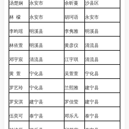
汤楚娴
永安市
余昕蔓
沙县区
林 檬
永安市
胡珂语
永安市
李昀瑶
明溪县
李隽雅
明溪县
林依萱
明溪县
黄彦仪
清流县
邓宇宸
清流县
江宇琪
清流县
黄 萱
宁化县
吴萱萱
宁化县
罗艺玲
宁化县
兰熙雅
建宁县
罗安淇
建宁县
罗佳莹
建宁县
伍奕可
泰宁县
邓乐凡
泰宁县