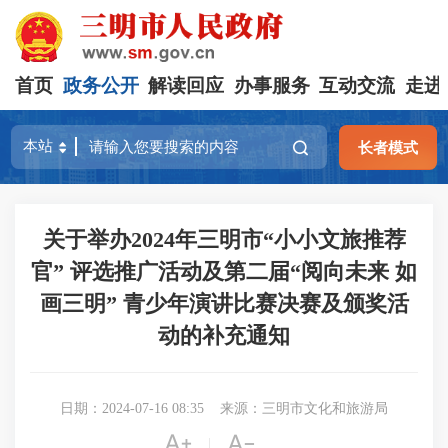
首页
政务公开
解读回应
办事服务
互动交流
走进
长者模式
关于举办2024年三明市“小小文旅推荐
官” 评选推广活动及第二届“阅向未来 如
画三明” 青少年演讲比赛决赛及颁奖活
动的补充通知
日期：2024-07-16 08:35
来源：三明市文化和旅游局


|