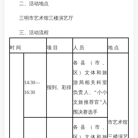
二、活动地点
三明市艺术馆三楼演艺厅
三、活动流程
时 间
项 目
人 员
地 点
各县（市、
区）文体和旅
14:30—
游局相关科室
报到、彩排
16:30
负责人、“小小
文旅推荐官”入
围决赛选手
市艺术馆
各县（市、
三楼演艺
区）文体和旅