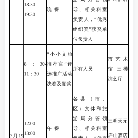
18:30—
晚 餐
导、相关科室
19:30
负责人，“优秀
组织奖”获奖单
位负责人
“小小文旅
市艺术
8：30-
推荐官”评
所有人员
馆 三楼
11：30
选推广活动
演艺厅
决赛及颁奖
各县（市、
区）文体和旅
游局分管领
三明天元
12:00—
午 餐
导、相关科室
13:00
庐山酒店
7月19