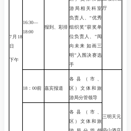
厅
游局相关科室
负责人、“优秀
16:30—
报到、彩排
组织奖”获奖单
18:00
位负责人、“阅
7月18
向未来 如画三
日
明”入围决赛选
下午
手
各县（市、
18：00前
嘉宾报道
区）文体和旅
游局分管领导
各县（市、
三明天元
区）文体和旅
庐山酒店
游局分管领