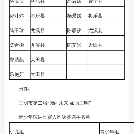
林泫辰
将乐县
邱若窈
泰宁县
孙叶炜
将乐县
杨景媛
将乐县
陆子瑜
尤溪县
陈彦孜
尤溪县
陈青樾
尤溪县
陈艾米
大田县
郑靖麒
大田县
乐艳茹
大田县
附件4
三明市第二届“阅向未来 如画三明”
青少年演讲比赛入围决赛选手名单
少儿组
青少年组