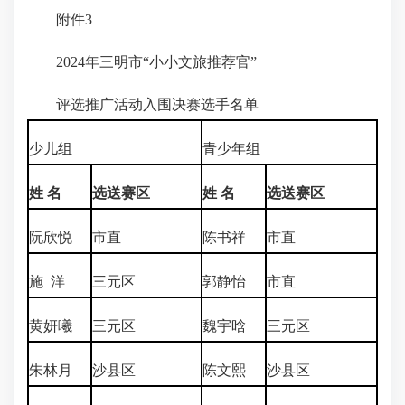
附件3
2024年三明市“小小文旅推荐官”
评选推广活动入围决赛选手名单
少儿组
青少年组
姓 名
选送赛区
姓 名
选送赛区
阮欣悦
市直
陈书祥
市直
施 洋
三元区
郭静怡
市直
黄妍曦
三元区
魏宇晗
三元区
朱林月
沙县区
陈文熙
沙县区