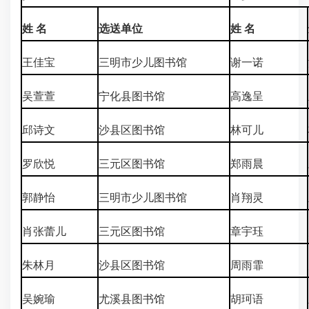
姓 名
选送单位
姓 名
王佳宝
三明市少儿图书馆
谢一诺
吴萱萱
宁化县图书馆
高逸呈
邱诗文
沙县区图书馆
林可儿
罗欣悦
三元区图书馆
郑雨晨
郭静怡
三明市少儿图书馆
肖翔灵
肖张蕾儿
三元区图书馆
章宇珏
朱林月
沙县区图书馆
周雨霏
吴婉瑜
尤溪县图书馆
胡珂语