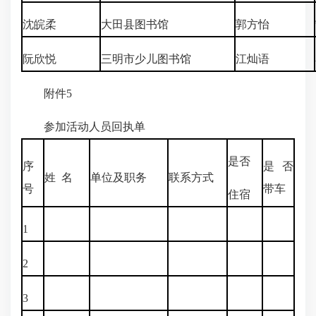
沈皖柔
大田县图书馆
郭方怡
阮欣悦
三明市少儿图书馆
江灿语
附件5
参加活动人员回执单
是否
序
是否
姓 名
单位及职务
联系方式
号
带车
住宿
1
2
3