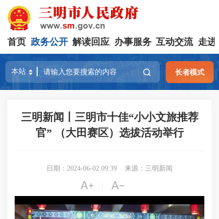
首页
政务公开
解读回应
办事服务
互动交流
走进
长者模式
三明新闻丨三明市十佳“小小文旅推荐
官” （大田赛区）选拔活动举行
日期：2024-06-02 09:39
来源：三明新闻


|