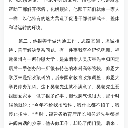
位同志谈谈话。”他从不会嫌麻烦、怕惹事，总是愿意
帮助干部解开疙瘩，化解烦恼。他跟干部们就像一家人
一样，以他特有的魅力营造了促进干部健康成长、整体
和谐运转的环境。
第二，他很善于做沟通工作，思路宽阔，坦诚相
待，善于解决复杂问题。有一件事我至今记忆犹新。福
建泉州有一所仰恩大学，是旅缅华人吴庆星先生归国定
居后一手创办的一所很有特色的本科高等院校。仰恩大
学原来是招收预科的，后来国家教育政策调整，仰恩大
学要停办预科。这下吴老先生就不满意了。吴老先生爱
祖国爱家乡，做了很多好事，但他脾气也很大，那个时
候他就说：“今年不给我招预科，我什么都不招了，我
停止招生。”当时，福建省教育厅厅长和吴老先生都是
讲闽南话的乡亲，他去做工作，却吃了闭门羹。后来，