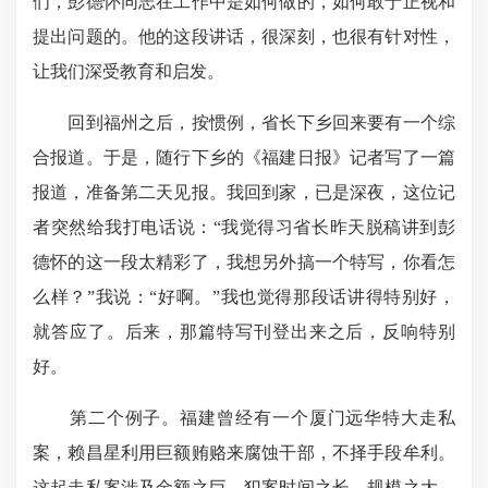
们，彭德怀同志在工作中是如何做的，如何敢于正视和
提出问题的。他的这段讲话，很深刻，也很有针对性，
让我们深受教育和启发。
回到福州之后，按惯例，省长下乡回来要有一个综
合报道。于是，随行下乡的《福建日报》记者写了一篇
报道，准备第二天见报。我回到家，已是深夜，这位记
者突然给我打电话说：“我觉得习省长昨天脱稿讲到彭
德怀的这一段太精彩了，我想另外搞一个特写，你看怎
么样？”我说：“好啊。”我也觉得那段话讲得特别好，
就答应了。后来，那篇特写刊登出来之后，反响特别
好。
第二个例子。福建曾经有一个厦门远华特大走私
案，赖昌星利用巨额贿赂来腐蚀干部，不择手段牟利。
这起走私案涉及金额之巨、犯案时间之长、规模之大、