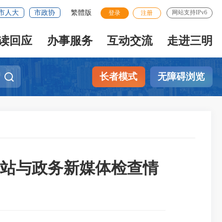
市人大
市政协
繁體版
网站支持IPv6
登录
注册
读回应
办事服务
互动交流
走进三明
长者模式
无障碍浏览
网站与政务新媒体检查情