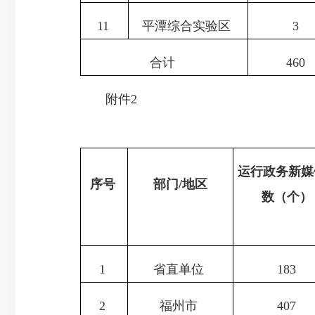
11
平潭综合实验区
3
合计
460
附件
2
运行政务新媒
序号
部门/地区
数（
个
1
省直单位
183
2
福州市
407