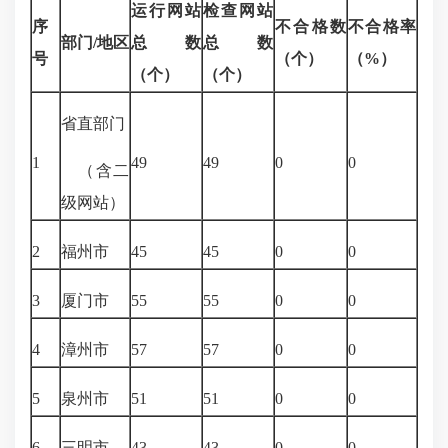
运行网站
检查网站
序
不合格数
不合格率
部门
/地区
总数
总
数
号
（个）
（
%
）
（个）
（个）
省直部门
1
49
49
0
0
（含二
级网站）
2
福州市
45
45
0
0
3
厦门市
55
55
0
0
4
漳州市
57
57
0
0
5
泉州市
51
51
0
0
6
三明市
43
43
0
0