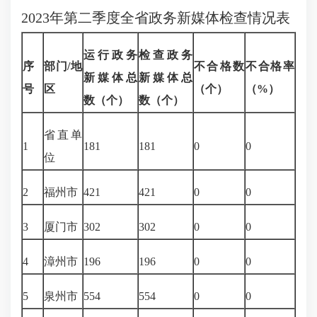
2023年第
二
季度全省政务新媒体检查情况表
运行政务
检查政务
序
部门
/地
不合格数
不合格率
新媒体
总
新媒体
总
号
区
（个）
（
%
）
数
（个）
数
（个）
省直单
1
181
181
0
0
位
2
福州市
421
421
0
0
3
厦门市
302
302
0
0
4
漳州市
196
196
0
0
5
泉州市
554
554
0
0