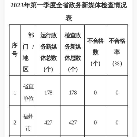
2023年第一季度全省政务新媒体检查情况
表
部
运行政
检查政
不合格
不合格
序
门
/
务新媒
务新媒
数
率
号
地
体
总数
体
总
数
（个）
（
%
）
区
（
个）
（个）
省直
1
178
178
0
0
单位
福州
2
427
427
0
0
市