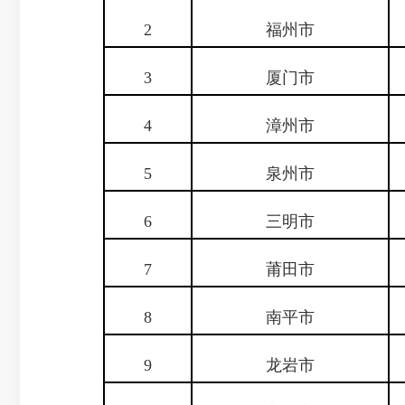
2
福州市
3
厦门市
4
漳州市
5
泉州市
6
三明市
7
莆田市
8
南平市
9
龙岩市