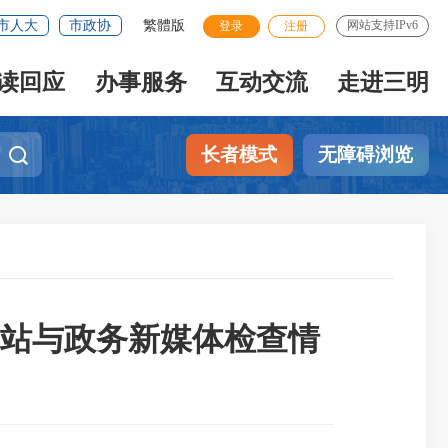
市人大
市政协
繁體版
网站支持IPv6
登录
注册
读回应
办事服务
互动交流
走进三明
长者模式
无障碍浏览
网站与政务新媒体检查情