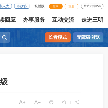
市人大
市政协
繁體版
网站支持IPv6
登录
注册
读回应
办事服务
互动交流
走进三明
长者模式
无障碍浏览
级





|
|
|
|