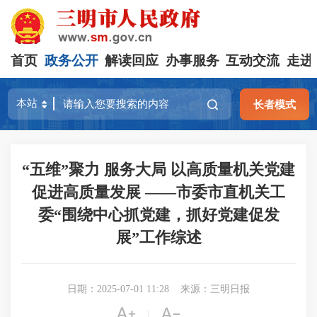
首页
政务公开
解读回应
办事服务
互动交流
走进
长者模式
“五维”聚力 服务大局 以高质量机关党建
促进高质量发展 ——市委市直机关工
委“围绕中心抓党建，抓好党建促发
展”工作综述
日期：2025-07-01 11:28
来源：三明日报


|