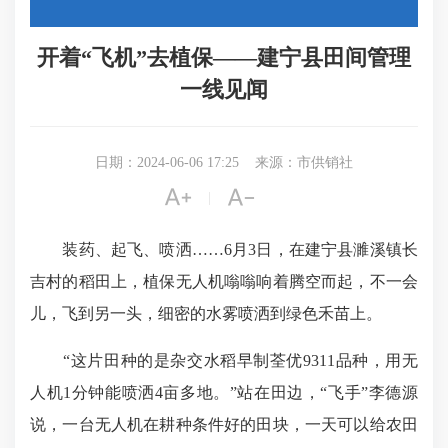
开着“飞机”去植保——建宁县田间管理
一线见闻
日期：2024-06-06 17:25
来源：市供销社


|
装药、起飞、喷洒……6月3日，在建宁县濉溪镇长
吉村的稻田上，植保无人机嗡嗡响着腾空而起，不一会
儿，飞到另一头，细密的水雾喷洒到绿色禾苗上。
“这片田种的是杂交水稻早制荃优9311品种，用无
人机1分钟能喷洒4亩多地。”站在田边，“飞手”李德源
说，一台无人机在耕种条件好的田块，一天可以给农田