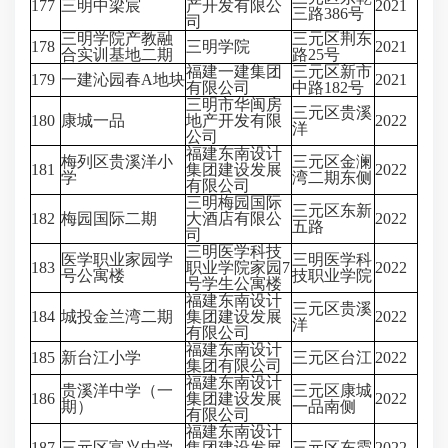
177
三明中梁宸
产开发有限公
2021
三路386号
司
三明学院产教融
三元区荆东
178
三明学院
2021
合实训基地二期
路25号
福建一建集团
三元区新市
179
一建沁园春A地块
2021
有限公司
中路182号
三明市华闽房
三元区贵溪
180
康城一品
地产开发有限
2022
洋
公司
福建东南设计
梅列区贵溪洋小
三元区金澜
181
集团建设发展
2022
学
湾二期东侧
有限公司
三明梅园国际
三元区东新
182
梅园国际二期
大酒店有限公
2022
五路
司
三明医学科技
医学职业家园学
三明医学科
183
职业学院家园7
2022
号公寓楼
技职业学院
号学生公寓楼
福建东南设计
三元区贵溪
184
城投金兰湾二期
集团建设发展
2022
洋
有限公司
福建东南设计
185
新台江小学
三元区台江
2022
集团有限公司
福建东南设计
贵溪洋中学（一
三元区康城
186
集团建设发展
2022
期）
一品南侧
有限公司
福建东南设计
187
三元区富兴中学
集团建设发展
三元区东霞
2022