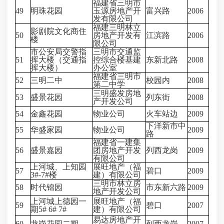
福建省三明市
49
明珠花园
玉源房地产开
富兴路
2006
发有限公司
福建三明林立
影剧院文化商住
50
房地产开发有
江滨路
2006
楼
限公司
市公安局交警指
三明市交通监
51
挥大楼（交通指
控综合楼基建
东新北路
2008
挥大楼）
办公室
福建省三明市
52
三明二中
校园内
2008
第二中学
三明盛发房地
53
盛景花园
列东街
2008
产开发公司
54
金鑫花园
物业公司
火车站边
2009
下洋新市中
55
华盛家园
物业公司
2009
路
福建省一建集
56
盛景嘉园
团房地产开发
列西龙岗
2009
有限公司
上河城、上知园
展旺地产（福
57
碧口
2009
3#-7#楼
建）有限公司
三明市林立房
58
时代锦园
市东新六路
2009
地产开发公司
上河城上德园一
展旺地产（福
59
碧口
2007
期5# 6# 7#
建）有限公司
易达房地产开
60
龙岗花园二期
列西龙岗
2007