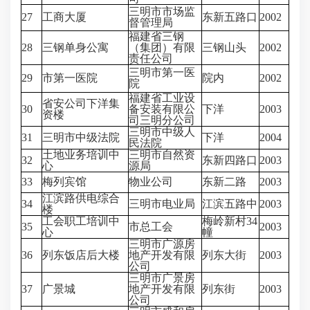
三明市市场监
27
工商大厦
东新五路口
2002
督管理局
福建省三钢
28
三钢单身公寓
（集团）有限
三钢山头
2002
责任公司
三明市第一医
29
市第一医院
院内
2002
院
福建省工业设
省安公司下洋集
30
备安装有限公
下洋
2003
资楼
司三明分公司
三明市中级人
31
三明市中级法院
下洋
2004
民法院
土地业务培训中
三明市自然资
32
东新四路口
2003
心
源局
33
梅列宾馆
物业公司
东新二路
2003
江滨路供电综合
34
三明市电业局
江滨五路中
2003
楼
工会职工培训中
梅岭新村34
35
市总工会
2003
心
幢
三明市广源房
36
列东饭店后大楼
地产开发有限
列东大街
2003
公司
三明市广景房
37
广景城
地产开发有限
列东街
2003
公司