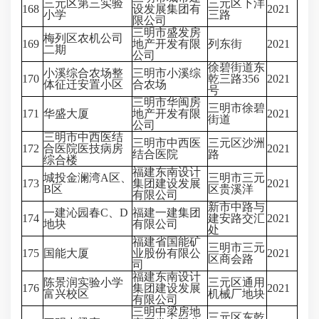
三元区第三实验
三元区下洋
168
设发展集团有
2021
小学
三路
限公司
三明市盛发房
梅列区农机公司
169
地产开发有限
列东街
2021
二期
公司
徐碧街道东
小溪综合农场整
三明市小溪综
170
乾三路356
2021
体征迁安置小区
合农场
号
三明市华闽房
三明市徐碧
171
华盛大厦
地产开发有限
2021
街道
公司
三明市中西医结
三明市中西医
三元区沙洲
172
合医院医技病房
2021
结合医院
路
综合楼
福建东南设计
城投金澜湾A区、
三明市三元
173
集团建设发展
2021
B区
区贵溪洋
有限公司
新市中路与
一建沁园春C、D
福建一建集团
174
建安路交汇
2021
地块
有限公司
处
福建省国能矿
三明市三元
175
国能大厦
业股份有限公
2021
区商会路
司
福建东南设计
陈景润实验小学
三元区通用
176
集团建设发展
2021
富兴校区
机械厂地块
有限公司
三明中梁房地
三元区东乾