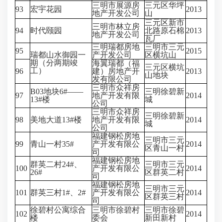
三明市展源房
三元区华坪
93
宏宇花园
2013
地产开发公司
山
三元区新市
三明市林立房
94
时代颐园
北路原石棉
2013
地产开发公司
瓦厂
三明瑞都房地
三明市三元
95
2015
瑞都山水御园一
产开发公司
区横坑山
期（分两期竣
海翼瑞都（福
三元区横坑
工）
96
建）房地产开
2013
山地块
发有限公司
三明市众祥房
B03地块6#——
三明徐碧新
97
地产开发有限
2014
13#楼
城
公司
三明市众祥房
三明徐碧新
98
美地大道13#楼
地产开发有限
2014
城
公司
福建钢松房地
三明市三元
99
青山一村35#
产开发有限公
2014
区青山一村
司
福建钢松房地
群英二村24#、
三明市三元
100
产开发有限公
2014
26#
区群英二村
司
福建钢松房地
三明市三元
101
群英三村1#、2#
产开发有限公
2014
区群英三村
司
徐碧村公寓综合
三明市徐碧村
三明市徐碧
102
2014
楼
委会
新田新村