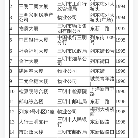
三明市工商行
列东梅列大
2
三明工商大厦
1994
政管理局
桥头
三明兴润房地产
列东梅列大
3
物业公司
1994
公司
桥头(广场)
三明市物质集
4
物质大厦
东新二路
1995
团有限公司
中国银行三明
列东街1009
5
中国银行大厦
1995
分行
号
6
社会福利大厦
三明市民政局
列东街49号
1995
三明市烟草公
7
金叶大厦
列东街口
1995
司
8
满园春大厦
物业公司
列东街
1996
城关青年路
9
三元金穗大楼
物业公司
1996
口
下洋新市中
10
检察院综合楼
三明市检察院
1996
路
11
邮电综合楼
三明市邮电局
东新二路
1996
梅列大桥桥
12
列东3号小区D座
物业公司
1998
西
三明市人民银
13
人行三明支行
东新四路
1998
行
14
市邮政大楼
三明市邮政局
东新四路口
1999