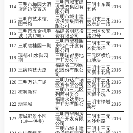
三明市城市建
三明市梅园大酒
三明市东新
114
设投资集团有
2016
店周边安置房
五路
限公司
三明市城市建
三明市艺术馆、
三明市三元
115
设投资集团有
2016
图书馆
区东新一路
限公司
三明市五金机电
福建省明航投
三元区长安
116
2016
城（共17幢）
资有限公司
路23号
三明市碧桂园
三明市三元
117
三明碧桂园一期
房地产开发有
2016
区贵溪洋
限公司
瑞都·山水御园二
三明瑞都房地
三元区横坑
118
2016
期
产开发公司
山地块
福建省三明纺
三明市三元
119
三纺科技大厦
织股份有限公
2016
区新市北路
司
三明万达广场
三明市三元
120
三明万达广场
2016
投资有限公司
区新市北路
三明市三元区
三明市三元
121
梅狮新村
2016
列西村委会
区狮子坑
福建永达房地
三明市绿岩
122
翡翠城
产开发有限公
2016
新村
司
三明市华闽房
康城郦景小区
三明市三元
123
地产开发有限
2016
（1#—4#楼）
区沙州路
公司
三明市城市建
三明市三元