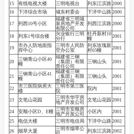
15
有线电视大楼
三明电视台
列东江滨路
2000
16
下洋综合市场
城东村委会
下洋中山路
2000
福建省三明城
17
列西10号小区
泉房地产开发
列西江滨路
2000
有限公司
兴业银行三明
牡丹新村10
18
列东1号综合楼
2001
分行
幢
市办人防地面指
三明市人民防
列东玫瑰新
19
2001
挥中心
空办公室
村65幢
福建省三钢
三钢青山小区40
20
（集团）有限
三钢山头
2001
幢
责任公司
福建省三钢
三钢青山小区41
21
（集团）有限
三钢山头
2001
幢
责任公司
市三医院病房大
三明市第三医
22
院内
2001
楼
院
三明市华宇房
23
文笔山花园
文笔山花园
2001
地产开发公司
三明市安顺房
24
安顺小区D、E幢
小区内
2001
地产开发公司
25
电信大楼
三明市电信局
下洋中山路
2002
三明市烟草公
26
烟草大厦
列东江滨路
2002
司