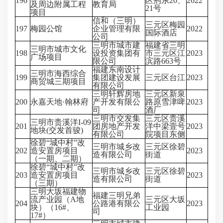
196
区荆东20、
2022
及周边附属工程
教育局
21号
项目
信和（三明）
三元区梅园
197
梅园公馆
企业管理有限
2022
国际酒店
公司
三明市城市建
福建省三明
三明市城市文化
198
设投资集团有
市三元区江
2023
广场项目
限公司
滨路663号
福建东南设计
三明市海西综合
199
集团建设发展
三元区台江
2023
商贸城三期项目
有限公司
三明轩辉房地
三元区新泉
200
永嘉天地·翰林府
产开发有限公
路原雪津啤
2023
司
酒厂
三明市交发集
三元区贵溪
三明市贵溪洋I-09
201
团房地产开发
洋中梁壹号
2023
地块(交发首骏)
有限公司
院项目东侧
徐碧“城中村”改
三明市城乡改
三元区徐碧
202
造安置房项目
2023
造有限公司
街道
（一期、二期）
徐碧“城中村”改
三明市城乡改
三元区徐碧
203
造安置房项目
2023
造有限公司
街道
（三期）
三明大坂福建物
福建三明兄弟
流产业园（A地
三元区大坂
204
公路港有限公
2023
块）（16#、
工业园
司
17#）