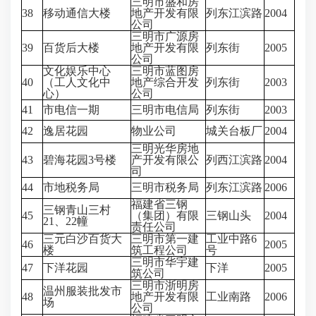
三明市盛和房
38
移动通信大楼
地产开发有限
列东江滨路
2004
公司
三明市广源房
39
百货后大楼
地产开发有限
列东街
2005
公司
文化娱乐中心
三明市蓝图房
40
（工人文化中
地产综合开发
列东街
2003
心）
公司
41
市电信一期
三明市电信局
列东街
2003
42
逸居花园
物业公司
城关台板厂
2004
三明光华房地
43
碧海花园3号楼
产开发有限公
列西江滨路
2004
司
44
市地税务局
三明市税务局
列东江滨路
2006
福建省三钢
三钢青山三村
45
（集团）有限
三钢山头
2004
21、22幢
责任公司
三元白沙百货大
三明市第一建
工业中路6
46
2005
楼
筑工程公司
号
三明市华宇建
47
下洋花园
下洋
2005
筑公司
三明市浙明房
温州服装批发市
48
地产开发有限
工业南路
2006
场
公司