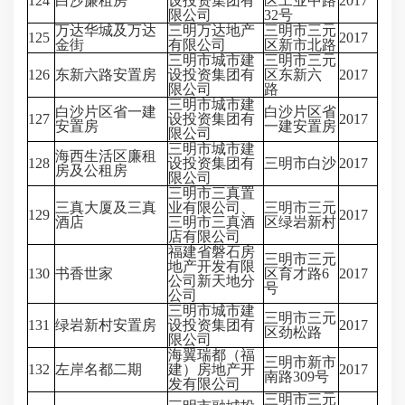
124
白沙廉租房
设投资集团有
区工业中路
2017
限公司
32号
万达华城及万达
三明万达地产
三明市三元
125
2017
金街
有限公司
区新市北路
三明市城市建
三明市三元
126
东新六路安置房
设投资集团有
区东新六
2017
限公司
路
三明市城市建
白沙片区省一建
白沙片区省
127
设投资集团有
2017
安置房
一建安置房
限公司
三明市城市建
海西生活区廉租
128
设投资集团有
三明市白沙
2017
房及公租房
限公司
三明市三真置
三真大厦及三真
业有限公司、
三明市三元
129
2017
酒店
三明市三真酒
区绿岩新村
店有限公司
福建省磐石房
三明市三元
地产开发有限
130
书香世家
区育才路6
2017
公司新天地分
号
公司
三明市城市建
三明市三元
131
绿岩新村安置房
设投资集团有
2017
区劲松路
限公司
海翼瑞都（福
三明市新市
132
左岸名都二期
建）房地产开
2017
南路309号
发有限公司
三明市三元