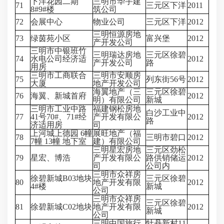
下洋花园二期
三明市华宇建
71
三元区下洋
2011
8#9#楼
筑公司
72
会展中心
物业公司
三元区下洋
2012
三明恒源房地
73
绿茵苑小区
富兴堡
2012
产开发公司
三明市中银班竹
三明瑞达房地
三元区徐碧
74
水电公司经济适
2012
产开发公司
路
用房
三明市工商联合
三明市安顺房
75
列东街56号
2012
大厦
地产开发公司
海翼地产（三
三元区徐碧
76
海翼、新城首府
2012
明）有限公司
新城
三明市工业中路
福建钢松房地
白沙工业中
77
41号70#、71#经
产开发有限公
2012
路
济适用房
司
上河城上德园 6幢
展旺地产（福
78
三明市碧口
2012
7幢 13幢 地下室
建）有限公司
三明星宏房地
三元区劲松
79
星宏、博浩
产开发有限公
路供销储运
2012
司
公司内
三明市众祥房
徐碧新城B03地块
三元区徐碧
80
地产开发有限
2012
4#楼
新城
公司
三明市众祥房
三元区徐碧
81
徐碧新城C02地块
地产开发有限
2012
新城
公司
三明中国旅行
牡丹新村11