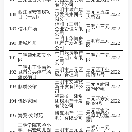
有限公司
三明市城市建
西江滨安置房项
三元区五路
188
设发展集团有
2022
目（一期）
大桥西
限公司
信和（三明）
三明市三元
189
信和广场
企业管理有限
2022
区
公司
三明市华闽房
三明市三元
190
康城雅居
地产开发有限
2022
区
公司
杜甫乐房地产
三明碧水蓝天小
三明市三元
191
（三明）有限
2022
区
区
公司
三明市工业南路
三明市三元区
三元区工业
192
城市公共停车场
2022
城市管理局
南路95号
建设项目
三明市文华旅
三元区新泉
193
麒麟公馆
游开发有限公
2022
路2号2幢
司
福建省一建集
三元区东安
194
锦绣家园
团房地产开发
2022
路399号
有限公司
三元区富兴
海翼地产（三
195
海翼·文璟苑
堡原宏明塑
2022
明）有限公司
胶厂
三明学院实验小
三明市三元
学、实验幼儿园
三明市三元区