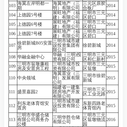
海翼左岸明都一
海翼地产（三
三元区原胶
103
2014
期
明）有限公司
合板厂
展旺地产（福
三明市三元
104
上德园5号楼
2014
建）有限公司
区碧口
展旺地产（福
三明市三元
105
上德园6号楼
2014
建）有限公司
区碧口
展旺地产（福
三明市三元
106
上德园7号楼
2014
建）有限公司
区碧口
三明市城市建
徐碧新城B05安置
107
设投资集团有
徐碧新城
2014
房
限公司
华融（三明)投
三明市三元
108
华融金融中心
2015
资有限公司
区和仁新村
三明市翁墩廉租
三明市城市投
三明市三元
109
2015
房及安置房工程
资有限公司
区翁墩
海翼置业（三
三明市徐碧
110
中央领域
明）发展有限
2015
新城
公司
福建省一建集
三明市三元
111
盛景嘉园2
团房地产开发
2015
区工业北路
有限公司
三明市城市建
列东老体育馆安
东新四路老
112
设投资有限公
2015
置房
体育馆内
司
三明市华盛仓储
三明市三元
三明华胜仓储
113
有限公司商务办
区翁墩物流
2016
有限公司
公楼
园