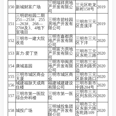
三明瑞祥房地
三元区乾龙
150
新城财富广场
产开发有限公
2019
新村158号
司
三明碧桂园二期
251—253#、255
三明市碧桂园
三明市三元
151
—263#、268—
房地产开发有
2019
区贵溪洋
270#及3、4地下
限公司
室项目
三明市鑫都房
三明市一建大院
三明市三元
152
地产开发有限
2020
改造
区下洋
公司
三明富力房地
三明市三元
153
富力·爱丁堡
产开发有限公
2020
区东乾三路
司
三明市华闽房
三明市三元
154
康城嘉园
地产开发有限
区胜利路旁
2020
公司
边
三明市城区商会
三明市城区商
三明市三元
155
2020
大厦
会
区新泉路口
城建福脉天成商
福建城建建设
三明市新市
156
2020
住楼
有限公司
中路204号
三明市三元
三明市第一医院
三明市第一医
157
区列东街29
2020
综合外科楼
院
号
三明市三元
三明城投集团
区东新六路
158
城投广场
房地产开发有
2020
东乾路109
限公司