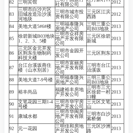
82
三明宾馆
2012
社有限公司
栋
三明市白沙片区
三明市城市投
三元区江滨
83
旧城改造沿沙溪
2012
资有限公司
西路
河地块
三明福泰隆兴
三明三重公
84
美地大道5#6#楼
2013
房地产公司
司B03地块
三明市众祥房
徐碧新城B03地块
三元区徐碧
85
地产开发有限
2013
1、2、3、5楼
新城
公司
三元区金元开发
三明市金园开
86
区荆东生物制药
三元区荆东
2013
发公司
科技大楼
三明市富丽房
台江台溪坂商住
三明市台江
87
地产开发有限
2013
楼（山水别居）
治溪坂
公司
三明福泰隆兴
三明三重公
88
美地大道7-9号楼
2013
房地产公司
司B03地块
三明市三元
福建裕丰房地
89
裕丰尚品
区徐碧一村
2013
产开发公司
11幢
文笔花园三期1-4
三明市华宇房
三元区文笔
90
2013
号楼
地产开发公司
山
三明市华闽房
三明市白沙
91
康城水都
地产开发有限
2013
索桥侧
公司
三明佳和房地
三元区沙洲
92
元一花园
2013
产开发公司
路