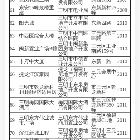
发有限公司
东安25幢危楼重
东新新村25
61
三明市电业局
2008
建
幢
三明市立丰房
62
阳光城
地产开发有限
东新四路
2010
公司
三明市中西医
三元路第三
63
中西医综合大楼
2010
结合医院
医院
三明市闽新集
三元区工业
64
闽新置业广场B幢
团房地产开发
2010
南路159号
公司
三明市中信置
65
市府中大厦
东新二路
2010
业开发公司
捷龙（福建）
三元会展中
66
捷龙江滨豪园
房地产开发有
2010
心
限公司
三明市东泉房
三明市乾龙新村
市三元区乾
67
地产开发有限
2011
141幢经济适用房
龙新村
公司
市三元区乾
三明梅园国际大
梅园国际大酒
68
龙新村350
2011
酒店
店有限公司
幢
三元区徐碧
三明东方伟业城
三明东方伟业
69
新城C1地
2011
市广场
商用置业公司
块
三明福泰房地
三明市三元
70
滨江新城工程
2011
产开发公司
区翁墩