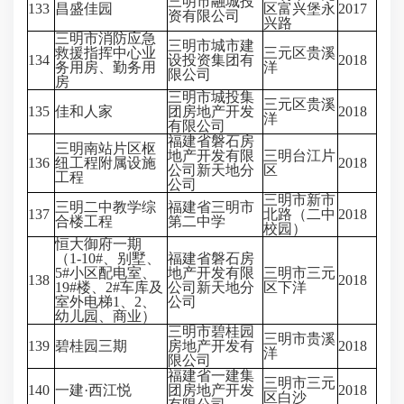
三明市融城投
133
昌盛佳园
区富兴堡永
2017
资有限公司
兴路
三明市消防应急
三明市城市建
救援指挥中心业
三元区贵溪
134
设投资集团有
2018
务用房、勤务用
洋
限公司
房
三明市城投集
三元区贵溪
135
佳和人家
团房地产开发
2018
洋
有限公司
福建省磐石房
三明南站片区枢
地产开发有限
三明台江片
136
纽工程附属设施
2018
公司新天地分
区
工程
公司
三明市新市
三明二中教学综
福建省三明市
137
北路（二中
2018
合楼工程
第二中学
校园）
恒大御府一期
（1-10#、别墅、
福建省磐石房
5#小区配电室、
地产开发有限
三明市三元
138
2018
19#楼、2#车库及
公司新天地分
区下洋
室外电梯1、2、
公司
幼儿园、商业）
三明市碧桂园
三明市贵溪
139
碧桂园三期
房地产开发有
2018
洋
限公司
福建省一建集
三明市三元
140
一建·西江悦
团房地产开发
2018
区白沙