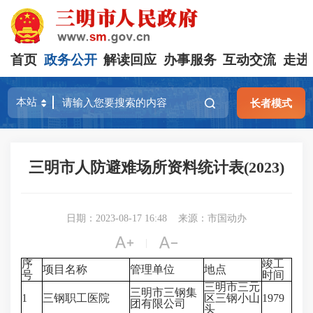
首页
政务公开
解读回应
办事服务
互动交流
走进
长者模式
三明市人防避难场所资料统计表(2023)
日期：2023-08-17 16:48
来源：市国动办


|
序
竣工
项目名称
管理单位
地点
号
时间
三明市三元
三明市三钢集
1
三钢职工医院
区三钢小山
1979
团有限公司
头