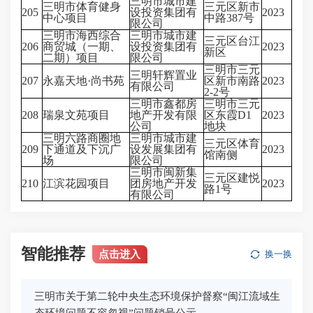
三明市城市建
三明市体育健身
三元区新市
205
设投资集团有
2023
中心项目
中路387号
限公司
三明市海西综合
三明市城市建
三元区台江
206
商贸城（一期、
设投资集团有
2023
新区
二期）项目
限公司
三明市三元
三明轩辉置业
207
永嘉天地·尚书苑
区新市南路
2023
有限公司
2-2号
三明市鑫都房
三明市三元
208
瑞泉文苑项目
地产开发有限
区东霞D1
2023
公司
地块
三明六路商圈地
三明市城市建
三元区体育
209
下通道及下沉广
设发展集团有
2023
馆南侧
场
限公司
三明市闽新集
三元区建悦
210
江滨花园项目
团房地产开发
2023
路1号
有限公司
智能推荐
点击进入
换一换
三明市关于第二轮中央生态环境保护督察“闽江流域生
态环境问题不容忽视”问题销号公示