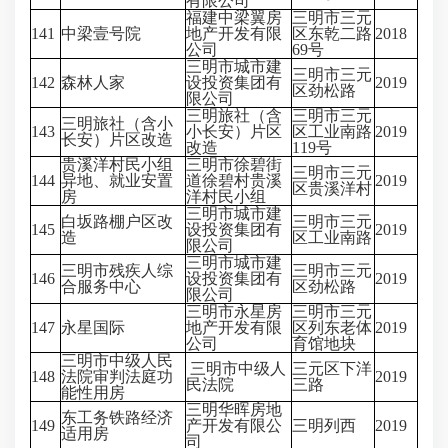
有限公司
福建中梁翼房
三明市三元
141
中梁壹号院
地产开发有限
区东乾二路
2018
公司
69号
三明市城市建
三明市三元
142
森林人家
设投资集团有
2019
区劲松路
限公司
三明旅社（含
三明市三元
三明旅社（含小
143
小长安）片区
区工业南路
2019
长安）片区改造
改造
119号
贵溪洋村民小组
三明市徐碧街
三明市三元
144
异地、就业安置
道徐碧村贵溪
2019
区贵溪洋村
房
洋村民小组
三明市城市建
白坂路棚户区改
三明市三元
145
设投资集团有
2019
造
区工业南路
限公司
三明市城市建
三明市残疾人综
三明市三元
146
设投资集团有
2019
合服务中心
区劲松路
限公司
三明市永星房
三明市三元
147
永星国际
地产开发有限
区列东老体
2019
公司
育馆地块
三明市中级人民
三明市中级人
三元区下洋
148
法院审判法庭功
2019
民法院
三路
能性用房
三明华晖房地
东工务铁路经济
149
产开发有限公
三明列西
2019
适用房
司