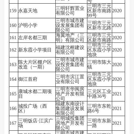
号
三明市三元
三明轩辉置业
159
永嘉天地
区新市南路
2020
有限公司
99号
三明市城市建
三明市三元
160
沪明小学
设发展集团有
2020
区新市北路
限公司
海翼地产（三
三明市三元
161
左岸名都三期
2020
明）有限公司
区新市南路
三明市三元
福建沈榕建设
162
新东霞小学项目
区东霞小学
2020
有限公司
地块
三明市城市建
陈大片区棚户区
三明市陈大
163
设投资集团有
2020
改造（一期）
镇
限公司
三明市三元
三明市滨江置
164
御江首府
区东霞小学
2020
业有限公司
地块
三明市华闽房
康城水都二期项
三元区工业
165
地产开发有限
2021
目
中路36号
公司
福建东南设计
城投广场（西
三明市东乾
166
集团建设发展
2021
区）
路6号
有限公司
三明城投集团
三明饭店·江滨广
三明市东新
167
房地产开发有
2021
场
一路
限公司
三明市城市建