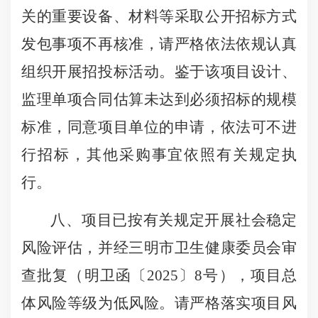
关的重要设备、材料等
采取公开招标方式
发包事项不再核准，请严格依法依规认真
组织开展招投标活动。
鉴于该项目
设计、
监理
单项合同估算未达到必须招标的规模
标准，
同意项目单位的申请，
依法可不进
行招标，其
他
采购事宜依照有关规定执
行
。
八、
项目已按有关规定开展社会稳定
风险评估，并经三明市卫生健康委员会审
查批复
（
明卫函
〔
202
5
〕
8
号）
，项目总
体风险等级为低风险。请严格落实项目风