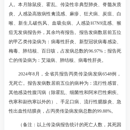
人。本月除鼠疫、霍乱、传染性非典型肺炎、脊髓灰质
炎、人感染高致病性禽流感、麻疹、狂犬病、炭疽、白
喉、新生儿破伤风、血吸虫病、人感染H7N9流感、猴
痘无发病报告外，其余均有报告。报告发病数居前五位
的甲乙类传染病为：病毒性肝炎、新型冠状病毒感染、
梅毒、肺结核、百日咳，占发病总数的96.97%；报告死
亡的传染病为：艾滋病、肺结核、病毒性肝炎。
2024年8月，全省共报告丙类传染病发病6548例，
无死亡。报告发病数居前五位的病种为：流行性感冒、
其他感染性腹泻病（除霍乱、细菌性和阿米巴性痢疾、
伤寒和副伤寒以外的）、手足口病、流行性腮腺炎、急
性出血性结膜炎，占丙类传染病发病总数的99.88%。
（备注：以上传染病报告统计的死亡人数，其死因