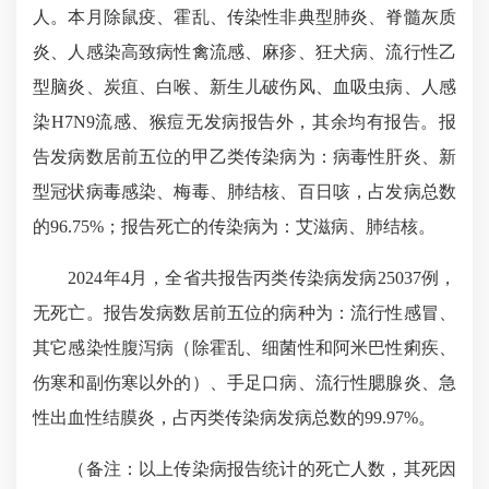
人。本月除鼠疫、霍乱、传染性非典型肺炎、脊髓灰质
炎、人感染高致病性禽流感、麻疹、狂犬病、流行性乙
型脑炎、炭疽、白喉、新生儿破伤风、血吸虫病、人感
染H7N9流感、猴痘无发病报告外，其余均有报告。报
告发病数居前五位的甲乙类传染病为：病毒性肝炎、新
型冠状病毒感染、梅毒、肺结核、百日咳，占发病总数
的96.75%；报告死亡的传染病为：艾滋病、肺结核。
2024年4月，全省共报告丙类传染病发病25037例，
无死亡。报告发病数居前五位的病种为：流行性感冒、
其它感染性腹泻病（除霍乱、细菌性和阿米巴性痢疾、
伤寒和副伤寒以外的）、手足口病、流行性腮腺炎、急
性出血性结膜炎，占丙类传染病发病总数的99.97%。
（备注：以上传染病报告统计的死亡人数，其死因