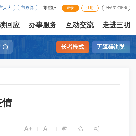
市人大
市政协
繁體版
网站支持IPv6
登录
注册
读回应
办事服务
互动交流
走进三明
长者模式
无障碍浏览
疫情





|
|
|
|