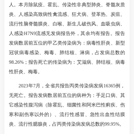
人。本月除鼠疫、霍乱、传染性非典型肺炎、脊髓灰质
炎、人感染高致病性禽流感、狂犬病、登革热、炭疽、
流行性脑脊髓膜炎、白喉、新生儿破伤风、血吸虫病、
人感染H7N9流感无发病报告外，其余均有报告。报告
发病数居前五位的甲乙类传染病为：病毒性肝炎、新型
冠状病毒感染、梅毒、肺结核、淋病，占发病总数的
98.26%；报告死亡的传染病为：艾滋病、肺结核、病毒
性肝炎、梅毒。
202
3年7月，全省共报告丙类传染病发病
16365例，
无死亡。报告发病数居前五位的病种为：手足口病、其
它感染性腹泻病（除霍乱、细菌性和阿米巴性痢疾、伤
寒和副伤寒以外的）、流行性感冒、急性出血性结膜
炎、流行性腮腺炎，占丙类传染病发病总数的99.95%。