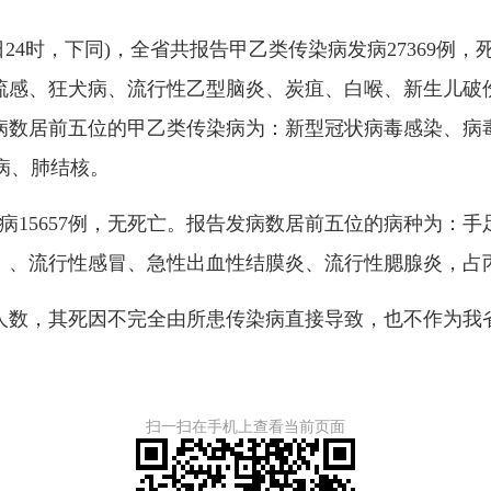
日24时，下同)，全省共报告甲乙类传染病发病
27369
例，
感、狂犬病、流行性乙型脑炎、炭疽、白喉、新生儿破伤
病数居前五位的甲乙类传染病为：新型冠状病毒感染、病
滋病、肺结核。
病
15657
例，无死亡。报告发病数居前五位的病种为：手
、流行性感冒、急性出血性结膜炎、流行性腮腺炎，占丙类
数，其死因不完全由所患传染病直接导致，也不作为我
扫一扫在手机上查看当前页面