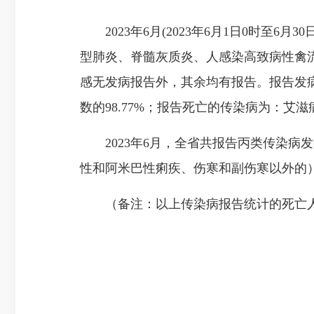
202
3
年6月(202
3
年6月1日0时至6月
3
0
型肺炎、脊髓灰质炎、人感染高致病性禽流
感无发病报告外，其余均有报告。报告发
数的98.77%；报告死亡的传染病为：艾
202
3
年6月，全省共报告丙类传染病发
性和阿米巴性痢疾、伤寒和副伤寒以外的）
（备注：以上传染病报告统计的死亡人