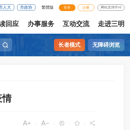
市人大
市政协
繁體版
网站支持IPv6
登录
注册
读回应
办事服务
互动交流
走进三明
长者模式
无障碍浏览
疫情





|
|
|
|