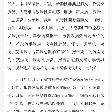
3
0
人。本月除鼠疫、霍乱、传染性非典型肺炎、脊髓灰
质炎、人感染高致病性禽流感、
麻疹、
狂犬病、流行性
乙型脑炎、登革热、炭疽、流行性脑脊髓膜炎、白喉、
新生儿破伤风、血吸虫病、疟疾、
人感染H7N9流感无
发病报告外，其余均有报告。报告发病数居前五位的
甲、乙类传染病为：病毒性肝炎、梅毒、肺结核、淋
病、艾滋病，占发病
总数的9
7.32
%；报告死亡的传染病
为：艾滋病、病毒性肝炎。报告新冠肺炎确诊病例
41
例，境外输入病例
40例
，
本土确诊病例1例
，无死亡。
2021年1
2
月，全省共报告丙类传染病发病
7802
例，
无死亡
。报告发病数居前五位的病种为：流行性感冒、
手足口病、其它感染性腹泻病（除霍乱、细菌性和阿米
巴性痢疾、伤寒和副伤寒以外的）、流行性腮腺炎、急
性出血性结膜炎，占丙类传染病发病总数的99.9
4
%。