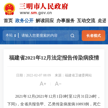
首页
政务公开
解读回应
办事服务
互动交流
走进
长者模式
福建省2021年12月法定报告传染病疫情
日期：2022-02-07 08:09
来源：福建省卫健委网站


|
2021年1
2
月(2021年1
2
月1日0时至1
2
月3
1
日24时，
下同)，全省共报告甲、乙类传染病发病10
893
例，死亡