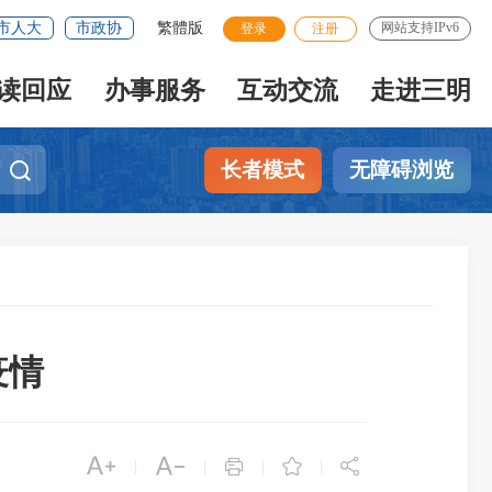
市人大
市政协
繁體版
网站支持IPv6
登录
注册
读回应
办事服务
互动交流
走进三明
长者模式
无障碍浏览
疫情





|
|
|
|