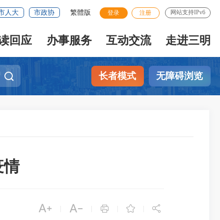
市人大
市政协
繁體版
网站支持IPv6
登录
注册
读回应
办事服务
互动交流
走进三明
长者模式
无障碍浏览
疫情





|
|
|
|