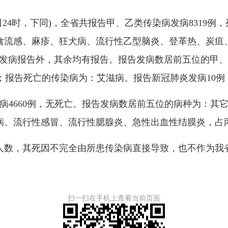
月28日24时，下同)，全省共报告甲、乙类传染病发病8319
禽流感、麻疹、狂犬病、流行性乙型脑炎、登革热、炭疽
无发病报告外，其余均有报告。报告发病数居前五位的甲
5%；报告死亡的传染病为：艾滋病。报告新冠肺炎发病10
病4660例，无死亡。报告发病数居前五位的病种为：其
、流行性感冒、流行性腮腺炎、急性出血性结膜炎，占丙类
数，其死因不完全由所患传染病直接导致，也不作为我
扫一扫在手机上查看当前页面