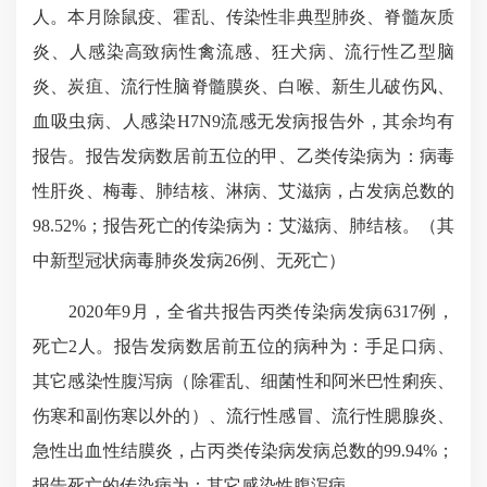
人。本月除鼠疫、霍乱、传染性非典型肺炎、脊髓灰质
炎、人感染高致病性禽流感、狂犬病、流行性乙型脑
炎、炭疽、流行性脑脊髓膜炎、白喉、新生儿破伤风、
血吸虫病、人感染H7N9流感无发病报告外，其余均有
报告。报告发病数居前五位的甲、乙类传染病为：病毒
性肝炎、梅毒、肺结核、淋病、艾滋病，占发病总数的
98.52%；报告死亡的传染病为：艾滋病、肺结核。（其
中新型冠状病毒肺炎发病26例、无死亡）
2020年9月，全省共报告丙类传染病发病6317例，
死亡2人。报告发病数居前五位的病种为：手足口病、
其它感染性腹泻病（除霍乱、细菌性和阿米巴性痢疾、
伤寒和副伤寒以外的）、流行性感冒、流行性腮腺炎、
急性出血性结膜炎，占丙类传染病发病总数的99.94%；
报告死亡的传染病为：其它感染性腹泻病。