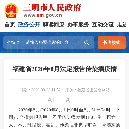
首页
政务公开
解读回应
办事服务
互动交流
走进
长者模式
福建省2020年8月法定报告传染病疫情
日期：2020-09-28 11:52
来源：福建省卫健委网站


|
2020
年
8
月
(2020
年
8
月
1
日
0
时至
8
月
31
日
24
时，下
同
)
，全省共报告甲、乙类传染病发病
11503
例，死亡
17
人。本月除鼠疫、霍乱、传染性非典型肺炎、脊髓灰质