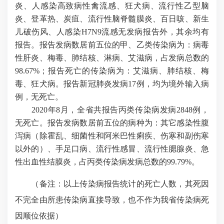
炎、人感染高致病性禽流感、狂犬病、流行性乙型脑
炎、登革热、炭疽、流行性脑脊髓膜炎、百日咳、新生
儿破伤风、人感染
H7N9
流感无发病报告外，其余均有
报告。报告发病数居前五位的甲、乙类传染病为：病毒
性肝炎、梅毒、肺结核、淋病、艾滋病，占发病总数的
98.67%
；报告死亡的传染病为：艾滋病、肺结核、梅
毒、狂犬病。报告新冠肺炎发病
17
例，均为境外输入病
例，无死亡。
2020
年
8
月，全省共报告丙类传染病发病
2848
例，
无死亡。报告发病数居前五位的病种为：其它感染性腹
泻病（除霍乱、细菌性和阿米巴性痢疾、伤寒和副伤寒
以外的）、手足口病、流行性感冒、流行性腮腺炎、急
性出血性结膜炎，占丙类传染病发病总数的
99.79%
。
（备注：以上传染病报告统计的死亡人数，其死因
不完全由所患传染病直接导致，也不作为我省传染病死
因顺位依据）