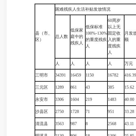
困难残疾人生活补贴发放情况
60周岁
低保标准
以上无
低保家
县（市、
100%-130%
固定收
月发
总人数
庭中的
区）
的重度残疾
入的重
额
残疾人
人
度残疾
人
人
人
人
人
万元
三明市
34391
16459
1150
16782
416.3
三元区
1289
861
43
385
15.62
永安市
3306
1604
219
1483
40.00
沙县区
2750
1728
71
951
33.28
清流县
3563
987
8
2568
43.11
明溪县
2130
806
18
1306
25.85