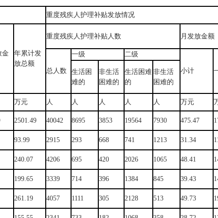
重度残疾人护理补贴发放情况
重度残疾人护理补贴人数
月发放金额
放金
年累计发
一级
二级
放总额
总人数
小计
生活困
非生活
生活困难
非生活
难的
困难的
的
困难的
万元
人
人
人
人
人
万元
9
2501.49
40042
8695
3853
19564
7930
475.47
1
93.99
2915
293
668
741
1213
31.34
1
240.07
4206
695
420
2026
1065
48.41
1
199.65
3339
714
396
1384
845
39.43
1
261.19
4057
1111
305
2128
513
49.73
1
155.55
2341
733
182
1068
358
28.72
1