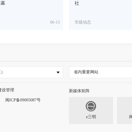
启幕
社
06-13
市级动态
区）
省内重要网站
建设管理
新媒体矩阵
闽ICP备09005087号
e三明