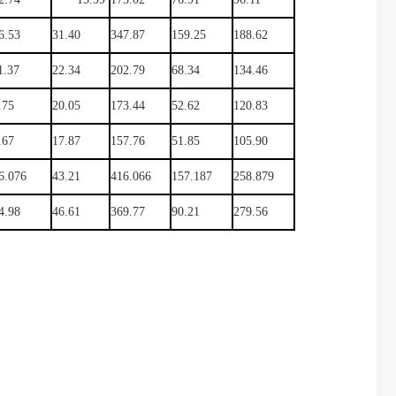
6.53
31.40
347.87
159.25
188.62
1.37
22.34
202.79
68.34
134.46
.75
20.05
173.44
52.62
120.83
.67
17.87
157.76
51.85
105.90
6.076
43.21
416.066
157.187
258.879
4.98
46.61
369.77
90.21
279.56