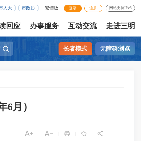
市人大
市政协
繁體版
网站支持IPv6
登录
注册
读回应
办事服务
互动交流
走进三明
长者模式
无障碍浏览
年6月）





|
|
|
|