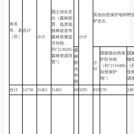
国土绿化支
其他自然保护地和野
出（森林抚
护支出
有关
育、低质低
市、县
合计
效林改造等
（区）
小计
森林质量提
小计
升补助，
列“2130205-
森
国家级自然保
国
森林资源培
林
护区补助
物
育”）
防
小
（列“2110406-
（列
火
计
自然保护
生
补
地”）
源
助
合计
14758
11463
11403
60
3295
819
570
249