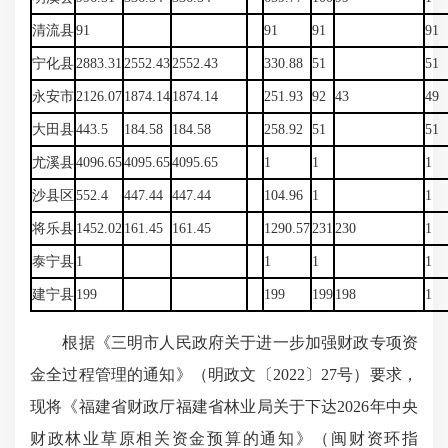
清流县
91
91
91
91
宁化县
2883.31
2552.43
2552.43
330.88
51
51
永安市
2126.07
1874.14
1874.14
251.93
92
43
49
大田县
443.5
184.58
184.58
258.92
51
51
尤溪县
4096.65
4095.65
4095.65
1
1
1
沙县区
552.4
447.44
447.44
104.96
1
1
将乐县
1452.02
161.45
161.45
1290.57
231
230
1
泰宁县
1
1
1
1
建宁县
199
199
199
198
1
根据《三明市人民政府关于进一步加强财政专项资
金全过程管理的通知》（明政文〔2022〕27号）要求，
现将《福建省财政厅福建省林业局关于下达2026年中央
财政林业草原相关资金预算的通知》（闽财资环指