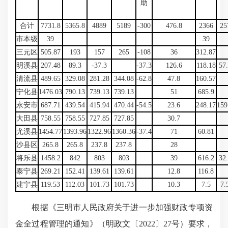
助
合计
7731.8
5365.8
4889
5189
-300
476.8
2366
25
市本级
39
39
三元区
505.87
193
157
265
-108
36
312.87
明溪县
207.48
89.3
-37.3
-37.3
126.6
118.18
57
清流县
489.65
329.08
281.28
344.08
-62.8
47.8
160.57
宁化县
1476.03
790.13
739.13
739.13
51
685.9
永安市
687.71
439.54
415.94
470.44
-54.5
23.6
248.17
159
大田县
758.55
758.55
727.85
727.85
30.7
尤溪县
1454.77
1393.96
1322.96
1360.36
-37.4
71
60.81
沙县区
265.8
265.8
237.8
237.8
28
将乐县
1458.2
842
803
803
39
616.2
32
泰宁县
269.21
152.41
139.61
139.61
12.8
116.8
建宁县
119.53
112.03
101.73
101.73
10.3
7.5
7.
根据《三明市人民政府关于进一步加强财政专项资
金全过程管理的通知》（明政文〔2022〕27号）要求，