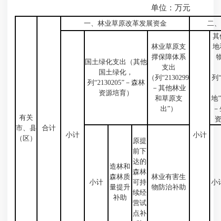
单位：万元
一、林业草原改革发展资金
二、
其
林业草原支
地
撑保障体系
国土绿化支出（其他
支出
国土绿化，
（列“2130299
列“
列“2130205”－森林
－其他林业
资源培育）
和草原支
地”
出”）
－
有关
资
市、县
合计
小计
小计
（区）
原提
前下
达的
造林和
森林
森林质
林业有害生
小计
可持
小
量提升
物防治补助
续经
补助
营试
点补