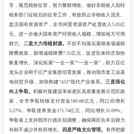
导，规范税收征管，努力聚财增收。做好非税收入划转
税务部门征收后的征管工作，有效防止非税收入流失。
盘活国有资源资产，全市闲置资源资产处置收入5.05亿
元。进一步做大国有资产经营收入规模，增加地方可用
财力。
二是大力培植财源。
不折不扣落实落细各项减税
降费政策，新增减税降费7.31亿元，促进实体经济加快
恢复增长。深化拓展“一企一策”“一业一策”，助力百亿
龙头企业和千亿产业集群培育发展，推动我市老工业基
地转型升级，加快构建“433”现代产业体系。
三是强化
向上争取。
积极对接建设革命老区高质量发展示范区政
策，全市争取转移支付资金180.08亿元，同口径增长
3.27%。争取债券资金171.74亿元，同比增长31.09%。
争取省上支持我市行政区划调整，确保两区合并后财力
补助不减少并有所增长。
四是严格支出管理。
有序把握