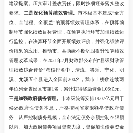
建议提案。压实审计整改责任，限时按项逐条落实整改
要求。
二
是
深化预算绩效管理。
市本级基本建成“全方
位、全过程、全覆盖”的预算绩效管理体系，在预算编
制环节强化绩效目标管理，在预算执行环节加强绩效运
行监控，在决算环节全面开展绩效评价，并强化绩效评
价结果的应用。推动市、县两级不断巩固提升预算绩效
管理改革成果，在2021年7月财政部公布的“县级财政管
理绩效综合评价”考核排名中，清流、将乐、宁化、明
溪、尤溪五个县进入全国前200名，我市上榜数连续两
年位列全省设区市第1名，累计获得奖励资金1.06亿元。
三
是
加强
政府债务管理。
市本级统筹安排19.07亿元用于
偿还政府性债务本息，严格按照省定限额举借政府债
务，从严控制债务规模，全市法定债务余额控制在限额
以内。加大政府债券项目督查力度，督促加快债券资金