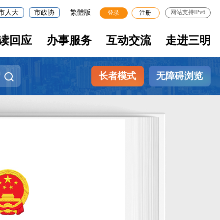
市人大
市政协
繁體版
网站支持IPv6
登录
注册
读回应
办事服务
互动交流
走进三明
长者模式
无障碍浏览
市政府规章
三明市人民政府关于废止
市政府文件