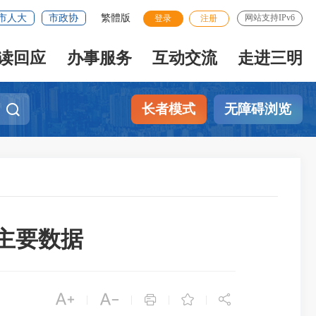
市人大
市政协
繁體版
网站支持IPv6
登录
注册
读回应
办事服务
互动交流
走进三明
长者模式
无障碍浏览
值主要数据





|
|
|
|