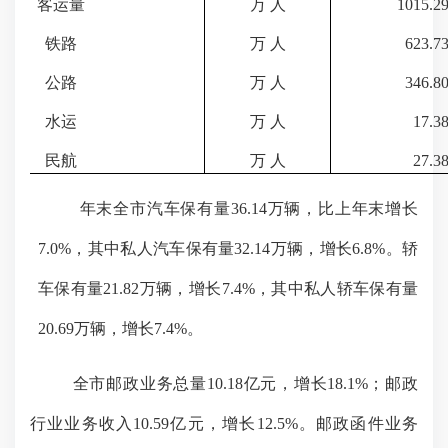
客运量
万
人
1015.2
铁路
万
人
623.7
公路
万
人
346.8
水运
万
人
17.3
民航
万
人
27.3
年末全市汽车保有量
36.14
万辆，比上年末增长
7.0
%，其中私人汽车保有量
32.14
万辆，增长
6.8
%。轿
车保有量
21.82
万辆，增长
7.4
%，其中私人轿车保有量
20.69
万辆，增长
7.4
%。
全市邮政业务总量
10.18亿元，增长18.1%；邮政
行业业务收入10.59亿元，增长12.
5
%。邮政函件业务