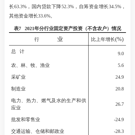
长
63.3
%，国内贷款
下降
52.3
%，自筹资金增长3
4.5
%，
其他资金
增长
33.6
%。
表
7
202
1
年分行业固定资产投资（不含农户）情况
业
(%)
行
比上年增长
总
计
9.0
农、林、牧、渔业
5.6
采矿业
24.9
制造业
20.8
电力、热力、燃气及水的生产和供
26.7
应业
批发和零售业
-
24.9
交通运输、仓储和邮政业
-28.3