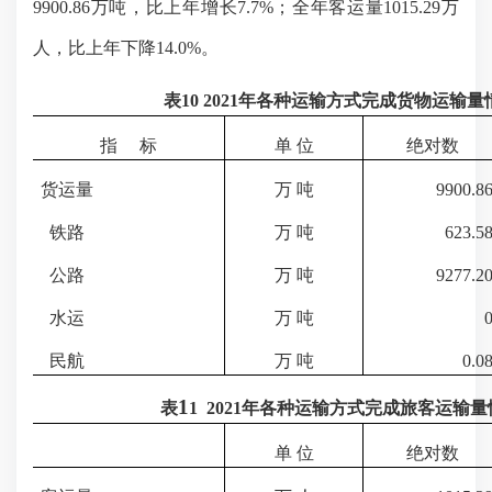
9900.86
万吨，比上年增长
7.7
%
；
全年客运量
1015.29
万
人，比上年下降
14.0
%。
表
10
202
1
年各种运输方式完成货物运输量
指
标
单
位
绝对数
货运量
万
吨
9900.8
铁路
万
吨
623.5
公路
万
吨
9277.2
水运
万
吨
民航
万
吨
0.0
1
表
1
202
1
年各种运输方式完成旅客运输量
单
位
绝对数