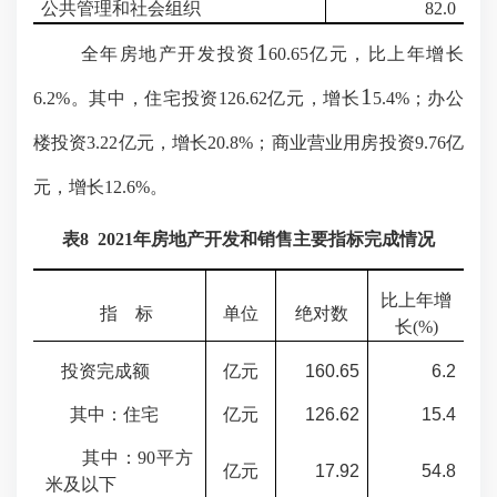
公共管理和社会组织
82.0
1
全年房地产开发投资
60.65
亿元，比上年增长
1
6.2
%。其中，住宅投资1
26
.
62
亿元，增长
5
.
4
%；办公
楼投资
3.22
亿元，增长
20.8
%；商业营业用房投资
9.76
亿
元，增长
12.6
%。
表
8
202
1
年房地产开发和销售主要指标完成情况
比上年增
指
标
单位
绝对数
长
(%)
投资完成额
亿元
160.65
6.2
其中：住宅
亿元
126.62
15.4
其中：90平方
亿元
17.92
54.8
米及以下