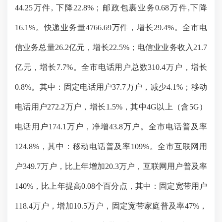
44.25万件, 下降22.
8
%；邮政包裹业务0.68万件,下降
16.
1
%。快递业务量4766.69万件，增长29.
4
%。全市电
信业务总量
26.2
亿元，增长
22.5
%；电信业业务收入
21.7
亿元，增长
7.7
%。全市电话用户总数
310.4
万户，增长
0.8
%。其中：固定电话用户
37.7
万户，减少
4.1
%；移动
电话用户
272.2
万户，增长
1.5
%，其中4G
以上（含
5G
）
电话用户
174.1
万户，净增
43.8
万户。全市电话普及率
124.8
%，其中：移动电话普及率
109
%。全市互联网用
户
349.7
万户，比上年增加
20.3
万户，互联网用户普及率
140
%，比上年提高
0.08
个百分点，其中：固定宽带用户
118.4
万户，增加
10.5
万户，固定宽带家庭普及率
47
%，