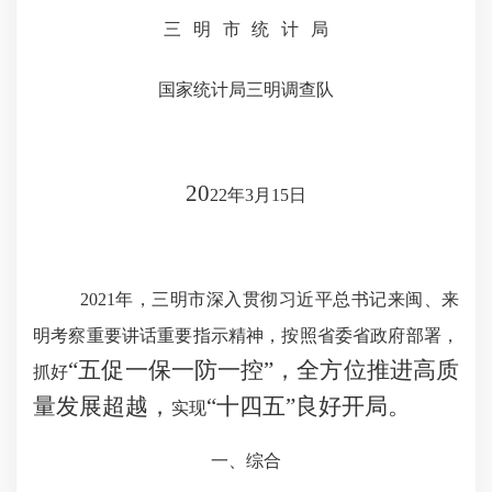
三明市统计
局
国家统计局三明调查队
20
2
2
年
3
月
15
日
202
1
年，
三明市深入贯彻习近平总书记来闽、来
明考察重要讲话重要指示精神，按照省委省政府部署，
“五促一保一防一控”，全方位推进高质
抓好
量发展超越，
“十四五”良好开局。
实现
一、综合