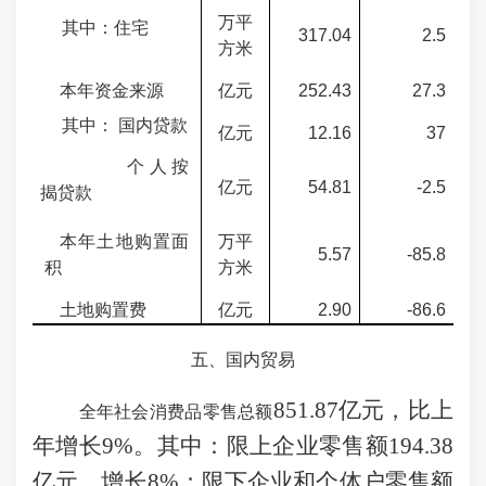
万平
其中：住宅
317.04
2.5
方米
本年资金来源
亿元
252.43
27.3
其中： 国内贷款
亿元
12.16
37
个人按
亿元
54.81
-2.5
揭贷款
本年土地购置面
万平
5.57
-85.8
积
方米
土地购置费
亿元
2.90
-86.6
五、国内贸易
851.87亿元，比上
全年社会消费品零售总额
年增长9%。其中：限上企业零售额194.38
亿元，增长8%；限下企业和个体户零售额