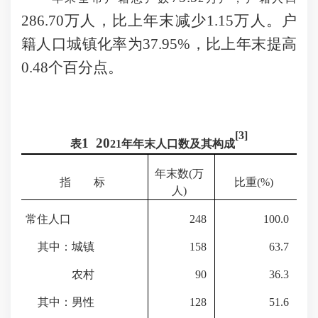
286.70万人，比上年末减少1.15万人。户
籍人口城镇化率为37.95%，比上年末提高
0.48个百分点。
[3]
1 20
表
21
年年末人口数及其构成
年末数
(万
指
标
比重
(%
)
人)
常住人口
2
48
100.0
其中：城镇
15
8
63.7
农村
90
36.3
其中：男性
128
51.6