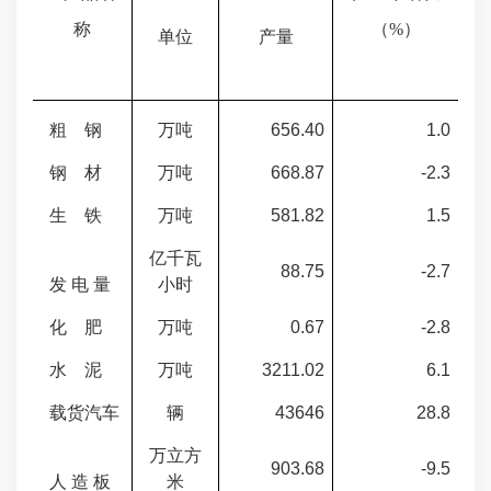
称
（
%
）
单位
产量
粗
钢
万吨
656.40
1.0
钢
材
万吨
668.87
-2.3
生
铁
万吨
581.82
1.5
亿千瓦
88.75
-2.7
发
电 量
小时
化
肥
万吨
0.67
-2.8
水
泥
万吨
3211.02
6.1
载货汽车
辆
43646
28.8
万立方
903.68
-9.5
人
造 板
米