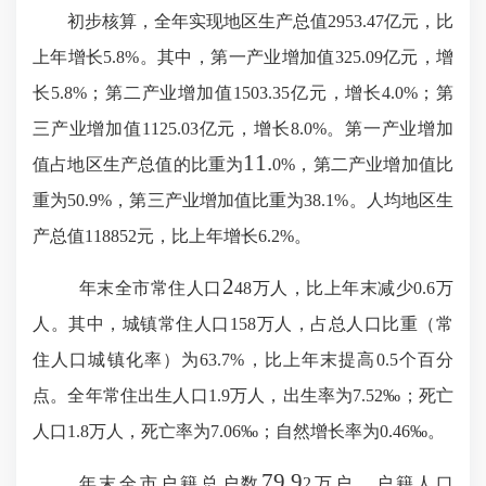
初步核算，全年实现地区生产总值
2953.47
亿元，比
上年增长
5.8
%。其中，
第一产业增加值
325.09
亿元，增
长
5.8
%；第二产业增加值
1503.35
亿元，增长
4.0
%；第
三产业增加值
1125.03
亿元，增长
8.0
%
。第一产业增加
11.
值占地区生产总值的比重为
0
%，第二产业增加值比
重为5
0
.9%，第三产业增加值比重为3
8.1
%。人均地区生
产总值1
18852
元，比上年增长
6.2
%。
2
年末全市常住人口
48
万人，比上年末
减少
0.6
万
人。其中，城镇常住人口
158
万人，占总人口比重（常
住人口城镇化率）为
63
.
7
%，比上年末提高0.
5
个百分
点。全年常住出生人口
1.9
万人，出生率为
7
.
52
‰；死亡
人口1.
8
万人，死亡率为
7
.
0
6‰；自然增长率为
0
.
46
‰。
79.9
年末全市户籍总户数
2
万户，户籍人口