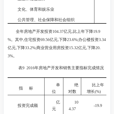
文化、体育和娱乐业
22
公共管理、社会保障和社会组织
21
全年房地产开发投资
104.37亿元,比上年下降
19.9
%
。其中,住宅投资
69.56
亿元,下降
23.6%
;办公楼投资
3.34
亿元,下降
33.2%
;商业营业用房投资
15.32
亿元,下降
20.
3%
。
表
9
2016
年房地产开发和销售主要指标完成情况
单
绝
比上年
指
标
位
对数
增长
(%)
亿
10
投资完成额
-19.9
元
4.37