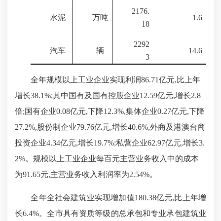
2176.
水泥
万吨
1.6
18
2292
汽车
辆
14.6
3
全年规模以上工业企业实现利润
86.71亿元,比上年
增长
38.1%
;其中国有及国有控股企业
12.59
亿元,增长
2.8
倍;国有企业
0.08
亿元,下降
12.3%
,集体企业
0.27
亿元,下降
27.2%
,股份制企业
79.76
亿元,增长
40.6%
,外商及港澳台商
投资企业
4.34
亿元,增长
19.7%
;私营企业
62.97
亿元,增长
3.
2%
。规模以上工业企业每百元主营业务收入中的成本
为
91.65
元,主营业务收入利润率为
2.54%
。
全年全社会建筑业实现增加值
180.38亿元,比上年增
长
6.4%
。全市具有资质等级的总承包和专业承包建筑业