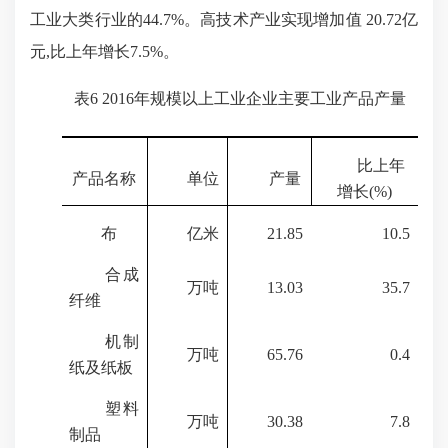
工业大类行业的
44.7%
。高技术产业实现增加值
20.72
亿
元,比上年增长
7.5%
。
表
6 2016
年规模以上工业企业主要工业产品产量
比上年
产品名称
单位
产量
增长(
%
)
布
亿米
21.85
10.5
合成
万吨
13.03
35.7
纤维
机制
万吨
65.76
0.4
纸及纸板
塑料
万吨
30.38
7.8
制品