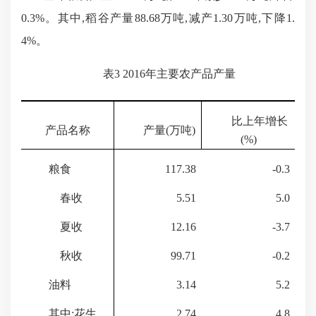
0.3%
。其中,稻谷产量
88.68
万吨,减产
1.30
万吨,下降
1.
4%
。
表
3 2016
年主要农产品产量
比上年增长
产品名称
产量
(
万吨
)
(%)
粮食
117.38
-0.3
春收
5.51
5.0
夏收
12.16
-3.7
秋收
99.71
-0.2
油料
3.14
5.2
其中:花生
2.74
4.8