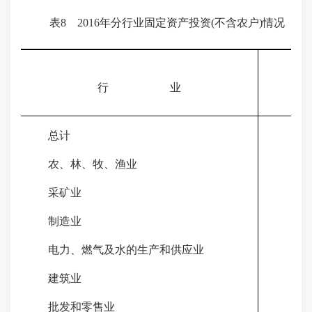
表
8 2016
年分行业固定资产投资(不含农户)情况
投
行
业
(亿
总计
214
农、林、牧、渔业
149
采矿业
80
制造业
891
电力、燃气及水的生产和供应业
53
建筑业
2.
批发和零售业
116