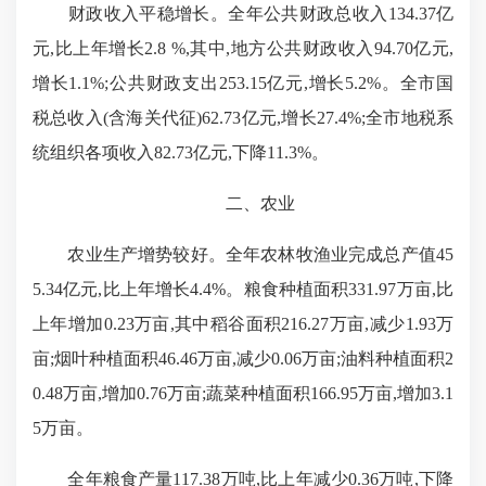
财政收入平稳增长。全年
公共财政总收入
134.37亿
元,比上年增长
2.8 %
,其中,地方公共财政收入
94.70
亿元,
增长
1.1%
;公共财政支出
253.15
亿元,增长
5.2%
。全市国
税总收入(含海关代征)
62.73
亿元,增长
27.4%
;全市地税系
统组织各项收入
82.73
亿元,下降
11.3%
。
二、农业
农业生产增势较好。全年农林牧渔业完成总产值
45
5.34亿
元,比上年增长
4.4%。粮食种植面积
331.97
万亩,比
上年增加
0.23
万亩,其中稻谷面积
216.27
万亩,减少
1.93
万
亩;烟叶种植面积
46.46
万亩,减少
0.06
万亩;油料种植面积
2
0.48
万亩,增加
0.76
万亩;蔬菜种植面积
166.95
万亩,增加
3.1
5
万亩。
全年粮食产量
117.38万吨,比上年减少
0.36
万吨,下降