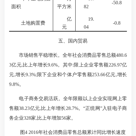
-50.8
面积
平方米
82
亿
19.
土地购置费
-0.8
元
04
五、国内贸易
市场销售平稳增长。全年社会消费品零售总额
480.6
3亿元,比上年增长
9.6%
。其中:
限上企业零售额
226.97亿
元,增长
9.3%
;限下企业和个体户零售额
253.66
亿元,
增长
9.8%。
电子商务交易活跃。全年限额以上企业实现网上零
售额
38.23亿元,比上年增长
28.7%
。“正统网”入驻电子商
务企业
328
家
,
比上年增加
56
家。
图
4 2016
年社会消费品零售总额累计同比增长速度