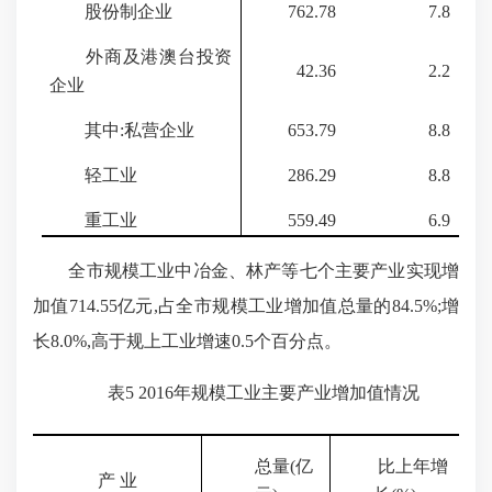
股份制企业
762.78
7.8
外商及港澳台投资
42.36
2.2
企业
其中:私营企业
653.79
8.8
轻工业
286.29
8.8
重工业
559.49
6.9
全市规模工业中冶金、林产等七个主要产业实现增
加值
714.55亿元,占全市规模工业增加值总量的
84.5%
;增
长
8.0%
,高于规上工业增速
0.5
个百分点。
表
5 2016
年规模工业主要产业增加值情况
总量(亿
比上年增
产
业