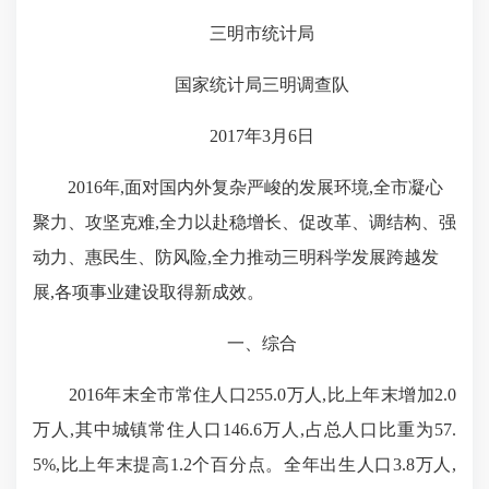
三明市统计局
国家统计局三明调查队
2017
年
3
月
6
日
2016
年,面对国内外复杂严峻的发展环境,全市凝心
聚力、攻坚克难,全力以赴稳增长、促改革、调结构、强
动力、惠民生、防风险,全力推动三明科学发展跨越发
展,各项事业建设取得新成效。
一、综合
2016
年末全市常住人口
255.0万人,比上年末增加
2.0
万人,其中城镇常住人口
146.6
万人,占总人口比重为
57.
5%
,比上年末提高
1.2
个百分点。全年出生人口
3.8
万人,