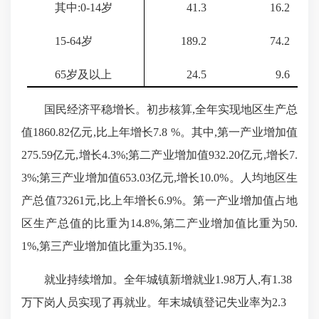
其中:
0-14
岁
41.3
16.2
15-64
岁
189.2
74.2
65
岁及以上
24.5
9.6
国民经济平稳增长。初步核算,全年实现地区生产总
值
1860.82亿元,比上年增长
7.8 %
。其中,第一产业增加值
275.59
亿元,增长
4.3%
;第二产业增加值
932.20
亿元,增长
7.
3%
;第三产业增加值
653.03
亿元,增长
10.0%
。
人均地区生
产总值
73261元,比上年增长
6.9%
。
第一产业增加值占地
区生产总值的比重为
14.8%,第二产业增加值比重为
50.
1%
,第三产业增加值比重为
35.1%
。
就业持续增加。全年城镇新增就业
1.98万人,有
1.38
万下岗人员实现了再就业。年末城镇登记失业率为
2.3