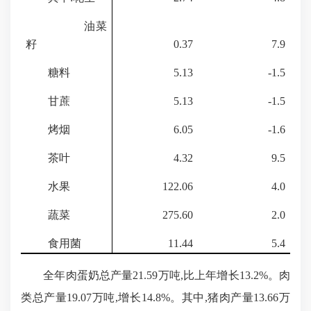
油菜
籽
0.37
7.9
糖料
5.13
-1.5
甘蔗
5.13
-1.5
烤烟
6.05
-1.6
茶叶
4.32
9.5
水果
122.06
4.0
蔬菜
275.60
2.0
食用菌
11.44
5.4
全年肉蛋奶总产量
21.59万吨,比上年增长
13.2%
。肉
类总产量
19.07
万吨,增长
14.8%
。其中,猪肉产量
13.66
万