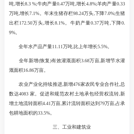
吨,增长
8.3 %
;牛肉产量
0.47
万吨,增长
4.8%
;羊肉产量
0.33
万吨,增长
7.1%
。年末生猪存栏
98.24
万头,下降
7.0%
;生猪
出栏
172.50
万头,增长
8.1%
。牛奶产量
0.37
万吨,下降
0.
9%
。
全年水产品产量
11.11万吨,比上年增长
5.5%
。
全年新增(恢复)有效灌溉面积
3.68万亩,新增节水灌
溉面积
16.86
万亩。
农业产业化持续推进,新增
476家农民专业合作社,总
数达
4083
家。促进和规范农村土地承包经营权流转,新
增土地流转面积
4.41
万亩,累计流转面积达到
79
万亩,占承
包耕地面积的
33.5%
。
三、工业和建筑业