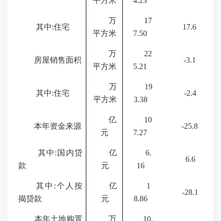
平方米
4.23
万
17
其中:住宅
17.6
平方米
7.50
万
22
房屋销售面积
-3.1
平方米
5.21
万
19
其中:住宅
-2.4
平方米
3.38
亿
10
本年资金来源
-25.8
元
7.27
其中:国内贷
亿
6.
6.6
款
元
16
其中:个人按
亿
1
-28.1
揭贷款
元
8.86
本年土地购置
万
10.