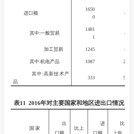
1650
进口额
-19.2
0
1481
其中:一般贸易
-23.8
1
加工贸易
1245
-34.8
其中:机电产品
1087
218.8
其中:高新技术产
333
566.0
品
表
11
2016
年对主要国家和地区进出口情况
出
进
比
国 家
比上
口额
口额
上年