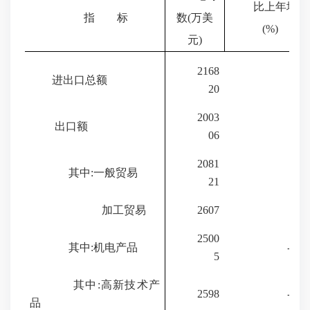
比上年增长
指
标
数
(
万美
(%)
元
)
2168
进出口总额
8.8
20
2003
出口额
12.0
06
2081
其中:一般贸易
10.0
21
加工贸易
2607
64.9
2500
其中:机电产品
-59.4
5
其中:高新技术产
2598
-78.0
品