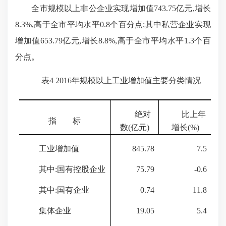
全市规模以上非公企业实现增加值
743.75亿元,增长
8.3%
,高于全市平均水平
0.8
个百分点;其中私营企业实现
增加值
653.79
亿元,增长
8.8%
,高于全市平均水平
1.3
个百
分点。
表
4 2016
年规模以上工业增加值主要分类情况
绝对
比上年
指
标
数
(
亿元
)
增长
(%)
工业增加值
845.78
7.5
其中:国有控股企业
75.79
-0.6
其中:国有企业
0.74
11.8
集体企业
19.05
5.4