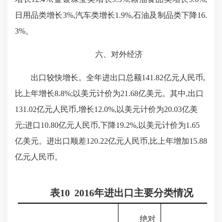
日用品类增长
3%
,汽车类增长
1.9%
,石油及制品类下降
16.
3%
。
六、对外经济
出口较快增长。全年进出口总额
141.82亿元人民币,
比上年增长
8.8%;
以美元计价为
21.68
亿美元。其中,出口
131.02
亿元人民币,增长
12.0%
,以美元计价为
20.03
亿美
元;进口
10.80
亿元人民币,下降
19.2%
,以美元计价为
1.65
亿美元。进出口顺差
120.22
亿元人民币,比上年增加
15.88
亿元人民币。
表
10
2016
年进出口主要分类情况
绝对