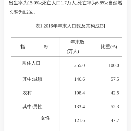
出生率为
15.0
‰;死亡人口
1.7
万人,死亡率为
6.8
‰;自然增
长率为
8.2
‰。
表
1 2016年年末人口数及其构成
[3]
年末数
指
标
比重
(
%)
(
万人
)
常住人口
255.0
100.0
其中:城镇
146.6
57.5
农村
108.4
42.5
其中:男性
133.4
52.3
女性
121.6
47.7