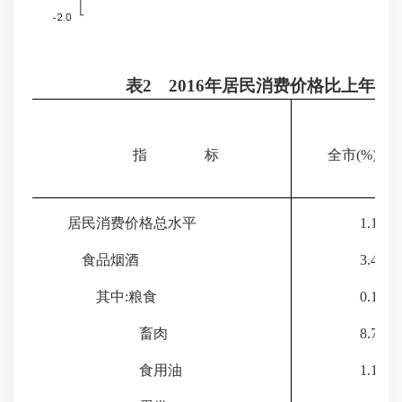
表
2
2016
年居民消费价格比上年涨
指
标
全市(
%
)
居民消费价格总水平
1.1
食品烟酒
3.4
其中:粮食
0.1
畜肉
8.7
食用油
1.1