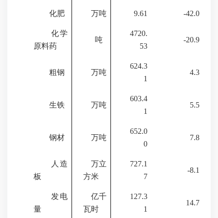
化肥
万吨
9.61
-42.0
化学
4720.
吨
-20.9
原料药
53
624.3
粗钢
万吨
4.3
1
603.4
生铁
万吨
5.5
1
652.0
钢材
万吨
7.8
0
人造
万立
727.1
-8.1
板
方米
7
发电
亿千
127.3
14.7
量
瓦时
1