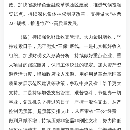
效。加快省级绿色金融改革试验区建设，推进气候投融
资试点。持续深化集体林权制度改革，支持做大“林票
2.0”规模，推进竹产业高质量发展。
（四）持续强化财政收支管理。大力聚财增收，坚
持过紧日子，兜牢兜实“三保”底线。一是扎实抓好收入
组织。加强财税收入形势分析，持续做好重点企业、重
大项目的跟踪服务，保持主体税源的稳定。加大资产资
源盘活力度，增加政府收入来源。用好用足革命老区高
质量发展示范区建设等政策，争取中央及省上给予更大
支持。二是持续加强支出管控。艰苦奋斗，节俭办一切
事业，党政机关坚持过紧日子，严控一般性支出。从严
控制无预算、超预算安排支出，从严审核“三公”经费，
做到只减不增，持续压减非急需非刚性支出，努力降低
行政运行成本。抓好增量与存量资金统筹，完善结余资