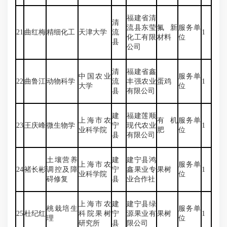
福建省清
清
流县东莹
氟新
服务单
21
曲红梅
精细化工
天津大学
流
1
化工有限
材料
位
县
公司
清
福建省鑫
中国农业
服务单
22
曲鲁江
动物科学
流
丰强农业
蛋鸡
1
大学
位
县
有限公司
建
福建莲顺
上海市农
有机
服务单
23
王庆峰
微生物学
宁
现代农业
1
业科学院
肥
位
县
有限公司
土壤营养
建
建宁县鸿
上海市农
服务单
24
褚长彬
调控及障
宁
鑫果业专
果树
1
业科学院
位
碍修复
县
业合作社
上海市农
建
建宁县绿
桃栽培生
服务单
25
杜纪红
科院果树
宁
源果业有
果树
1
理
位
研究所
县
限公司