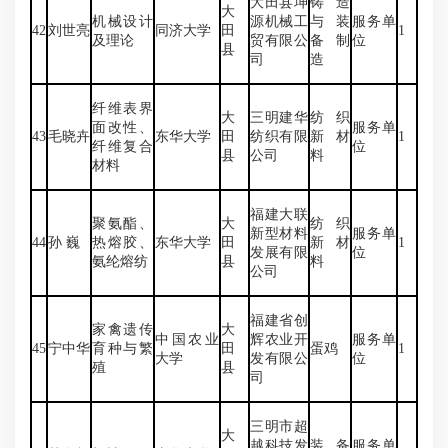
大田县坤
铸造
大
机械设计
源机械工
与装
服务单
42
刘世亮
同济大学
田
1
及理论
贸有限公
备制
位
县
司
造
纤维表界
大
三明建华
纺织
面改性、
服务单
43
毛晓卉
东华大学
田
纺织有限
新材
1
纤维复合
位
县
公司
料
材料
福建大联
聚氨酯、
大
纺织
新型材料
服务单
44
孙 巍
热熔胶、
东华大学
田
新材
1
发展有限
位
氨纶熔纺
县
料
公司
福建省创
家禽遗传
大
中国农业
辉农业开
服务单
45
宁中华
育种与繁
田
蛋鸡
1
大学
发有限公
位
殖
县
司
三明市超
大
越科技发
装备
服务单