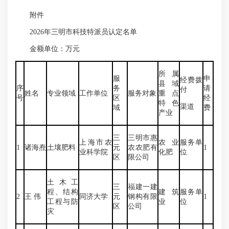
附件
2026年三明市科技特派员认定名单
金额单位：万元
所属
服
申
经费拨
县域
序
务
请
付
姓名
专业领域
工作单位
服务对象
重点
号
区
经
特色
渠道
域
费
产业
三
三明市惠
上海市农
农业
服务单
1
诸海焘
土壤肥料
元
农农肥有
1
业科学院
化肥
位
区
限公司
土木工
三
福建一建
程、结构
建筑
服务单
2
王 伟
同济大学
元
钢构有限
1
工程与防
业
位
区
公司
灾