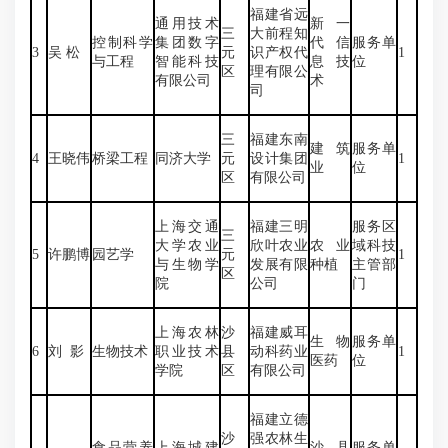
福建省远
通用技术
新一
三
大前程知
控制科学
集团数字
代信
服务单
3
吴 松
元
识产权代
1
与工程
智能科技
息技
位
区
理有限公
有限公司
术
司
三
福建东南
建筑
服务单
4
王晓伟
桥梁工程
同济大学
元
设计集团
1
业
位
区
有限公司
上海交通
福建三明
服务区
三
大学农业
欣叶农业
农业
域科技
5
许鹏博
园艺学
元
1
与生物学
发展有限
种植
主管部
区
院
公司
门
上海农林
沙
福建威耳
生物
服务单
6
刘 影
生物技术
职业技术
县
动科药业
1
医药
位
学院
区
有限公司
福建立德
沙
强农林生
食品营养
上海城建
沙县
服务单