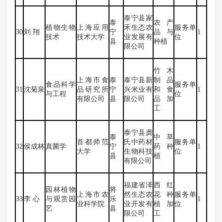
泰宁县家
泰
农产
植物生物
上海应用
禾生态农
服务单
30
刘 翔
宁
品与
1
技术
技术大学
业发展有
位
县
种植
限公司
竹木
上海市食
泰
泰宁县新
制品
食品科学
服务单
31
沈菊泉
品研究所
宁
兴米业有
和食
1
与工程
位
有限公司
县
限公司
品加
工
泰宁县龚
泰
中草
首都师范
氏中药材
服务单
32
侯成林
真菌学
宁
药种
1
大学
生物科技
位
县
植
有限公司
福建省泽
西红
园林植物
将
上海市农
然生态农
花种
服务单
33
李 心
与观赏园
乐
1
业科学院
业开发有
植加
位
艺
县
限公司
工