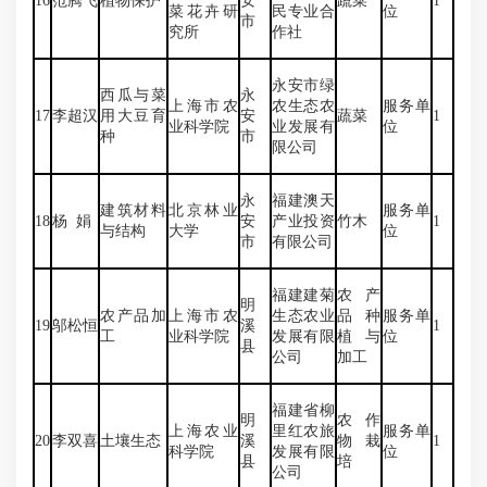
16
范腾飞
植物保护
安
蔬菜
1
菜花卉研
民专业合
位
市
究所
作社
永安市绿
西瓜与菜
永
上海市农
农生态农
服务单
17
李超汉
用大豆育
安
蔬菜
1
业科学院
业发展有
位
种
市
限公司
永
福建澳天
建筑材料
北京林业
服务单
18
杨 娟
安
产业投资
竹木
1
与结构
大学
位
市
有限公司
福建建菊
农产
明
农产品加
上海市农
生态农业
品种
服务单
19
邬松恒
溪
1
工
业科学院
发展有限
植与
位
县
公司
加工
福建省柳
明
农作
上海农业
里红农旅
服务单
20
李双喜
土壤生态
溪
物栽
1
科学院
发展有限
位
县
培
公司