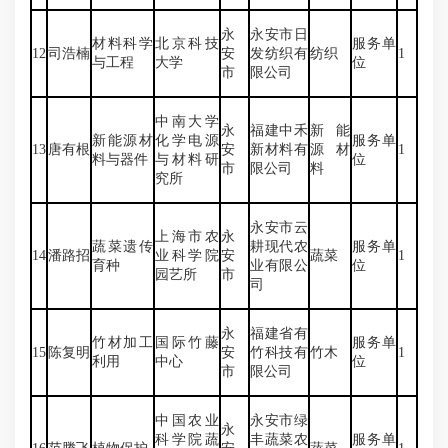
永
永安市日
材料科学
北京科技
服务单
12
司浩楠
安
发纺织有
纺织
1
与工程
大学
位
市
限公司
中南大学
永
福建中禾
新能
新能源材
化学电源
服务单
13
唐有根
安
新材料有
源材
1
料与器件
与材料研
位
市
限公司
料
究所
永安市云
上海市农
永
蔬菜遗传
耕现代农
服务单
14
潘路招
业科学院
安
蔬菜
1
育种
业有限公
位
园艺所
市
司
永
福建省有
竹材加工
国际竹藤
服务单
15
陈复明
安
竹科技有
竹木
1
利用
中心
位
市
限公司
中国农业
永安市绿
永
科学院蔬
丰蔬菜农
服务单