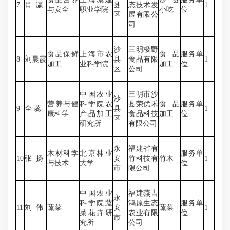
7
肖 瀛
县
态技术发
1
与安全
职业学院
小吃
位
区
展有限公
司
沙
三明极野
食品保鲜
上海市农
食品
服务单
8
刘晨霞
县
食品有限
1
加工
业科学院
加工
位
区
公司
中国农业
三明市沙
沙
营养与健
科学院农
县荣优禾
食品
服务单
9
全 蕊
县
1
康科学
产品加工
食品科技
加工
位
区
研究所
有限公司
永
福建省有
木材科学
北京林业
服务单
10
张 扬
安
竹科技有
竹木
1
与技术
大学
位
市
限公司
中国农业
福建燕吉
永
科学院蔬
鸿原生态
服务单
11
刘 伟
蔬菜
安
蔬菜
1
菜花卉研
农业有限
位
市
究所
公司