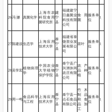
福建建宁
上海市农
建
日鑫菌业
食用
服务单
26
冯 娜
真菌化学
科院食用
宁
1
科技有限
菌
位
菌研究所
县
公司
福建省泰
泰
上海应用
饶茶业发
服务单
27
陈建设
生态学
宁
茶叶
1
技术大学
展有限公
位
县
司
泰宁县广
中国农业
泰
农产
植物病理
兴洲休闲
服务单
28
吴学宏
大学植物
宁
品种
1
学
农庄有限
位
保护学院
县
植
公司
竹木
泰
泰宁县一
制品
食品科学
上海应用
服务单
29
周一鸣
宁
点石食品
和食
1
与工程
技术大学
位
县
有限公司
品加
工