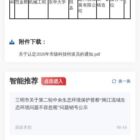
46
范金辉
机械工程
东华大学
田
1
展有限公
铸造
位
县
司
附件下载：
关于认定2026年市级科技特派员的通知.pdf
智能推荐
点击进入
换一换
三明市关于第二轮中央生态环境保护督察“闽江流域生
态环境问题不容忽视”问题销号公示
回应关切
06-16