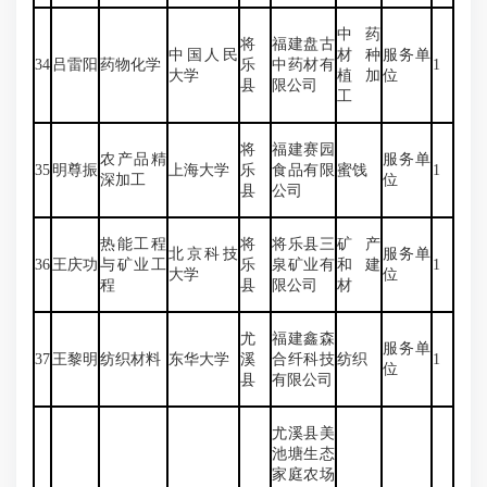
中药
将
福建盘古
中国人民
材种
服务单
34
吕雷阳
药物化学
乐
中药材有
1
大学
植加
位
县
限公司
工
将
福建赛园
农产品精
服务单
35
明尊振
上海大学
乐
食品有限
蜜饯
1
深加工
位
县
公司
热能工程
将
将乐县三
矿产
北京科技
服务单
36
王庆功
与矿业工
乐
泉矿业有
和建
1
大学
位
程
县
限公司
材
尤
福建鑫森
服务单
37
王黎明
纺织材料
东华大学
溪
合纤科技
纺织
1
位
县
有限公司
尤溪县美
池塘生态
家庭农场