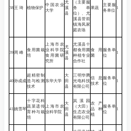
尤
（主要服
中国农业
主要服
38
王 琦
植物保护
溪
务单
果蔬
1
大学
务单位
县
位）、尤
溪县管前
镇海凤家
庭农场
上海市农
尤溪县十
尤
食用菌栽
业科学院
都食用菌
食用
服务单
39
周 峰
溪
1
培
食用菌研
种植专业
菌
位
县
究所
合作社
超精密制
大
三明华腾
信息
服务单
40
孙成成
造与检测
东华大学
田
光电科技
1
技术
位
技术
县
有限公司
十字花科
岚溪园
大
农产
蔬菜遗传
上海市农
（大田）
服务单
41
姚雪琴
田
品种
1
育种与栽
业科学院
生态农业
位
县
植
培
有限公司