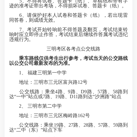
5、不得将试卷、答题卡（纸）、草稿纸和带有字
迹的准考证带出考场，不得损坏试卷、答题卡（纸）。
6、请保护好本人试卷和答题卡（纸），若出现雷
同答卷，则成绩无效。
7、考试开始铃响前不得答题及翻页，考试结束铃
响时应立即停止作答，考试结束后继续作答属考试违纪
违规行为。
三明考区各考点公交线路
乘车路线仅供考生出行参考，考试当天的公交路线
以公交公司最新发布的为准。
1、 福建三明第一中学
地址：三明市三元区富兴路12号
公交线路：乘坐4路、9路、D9路、57路、58路到
达“一中”站点或7路、19路、D11路到达“沙洲路”站点
2、 三明市第二中学
地址：三明市三元区梅岭路162号
公交线路：乘坐19路、27路、28路、57路、59路到
达“二中（东）”站点下车