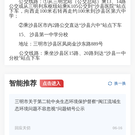
公交线路：①从三明北站（公交总站）乘13、14路
公交或从三明列东枢纽站乘K105公交到“沙县医院”站点
下车，向西走100米右转再走约100米到沙县区第六中
学；
②乘沙县区市内2路公交直达“沙县六中”站点下车
15、 沙县第一中学分校
地址：三明市沙县区凤岗金沙东路889号
公交线路：乘坐沙县区15路、20路到达“沙县一中
分校”站点下车
智能推荐
点击进入
换一换
三明市关于第二轮中央生态环境保护督察“闽江流域生
态环境问题不容忽视”问题销号公示
回应关切
06-16