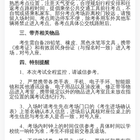
熟悉考点位置，注意天气变化，合理规划行程安排和往
返考点路程时间，提倡乘坐公共交通工具前往考点，不
自驾或搭乘私家车。部分考点考场距离校门较远，请预
留入场时间。考点周边停车不便，除考务用车外其他车
辆将禁止进入考点。各考点具体公交线路附后。
三、带齐相关物品
考生需自备2B铅笔、橡皮、黑色水笔等文具，携带
《准考证》和有效居民身份证（与报名时一致）进入考
场，对号入座。
四、特别提醒
1、本次考试全程监控，请诚信参考。
2、严禁携带各类手表、手机、电子手环、智能眼
镜和其他通讯设备、电子用品以及涂改液、修正带等物
品进入考室，携带规定以外的物品进入考室且未放在指
定位置的属考试违纪行为。
3、入场时请考生先在考场门口的《考生进场确认
表》上签名确认本人信息，进场后认真核对座位桌上的
考生信息与考生本人是否一致，对号入座。
4、考场内时钟上的时间仅供参考，具体时间以学
校统一响铃为准，考生不得提前交卷及退场。