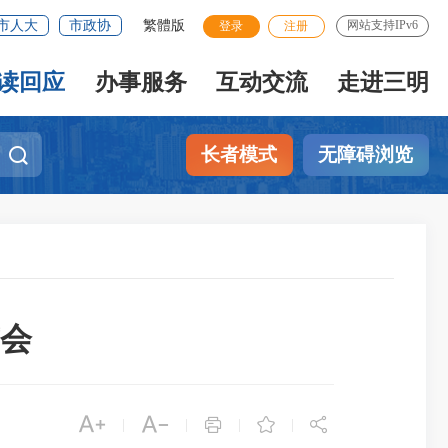
市人大
市政协
繁體版
网站支持IPv6
登录
注册
读回应
办事服务
互动交流
走进三明
长者模式
无障碍浏览
会





|
|
|
|