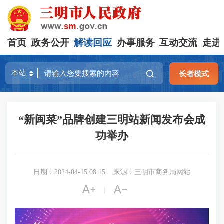
首页
政务公开
解读回应
办事服务
互动交流
走进
长者模式
“新闽菜”品牌创建三明站新闻发布会成
功举办
日期：2024-04-15 08:15
来源：三明市商务局网站


|