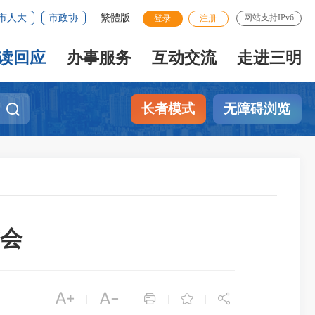
市人大
市政协
繁體版
网站支持IPv6
登录
注册
读回应
办事服务
互动交流
走进三明
长者模式
无障碍浏览
会





|
|
|
|